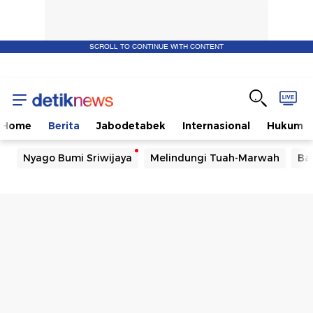
SCROLL TO CONTINUE WITH CONTENT
Home
Berita
Jabodetabek
Internasional
Hukum
Nyago Bumi Sriwijaya
Melindungi Tuah-Marwah
Ba