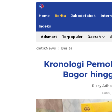
Home
Berita
Jabodetabek
Intern
Indeks
Adsmart
Terpopuler
Daerah
detikNews
Berita
Kronologi Pemobi
Bogor hingg
Rizky Adh
Sabtu,