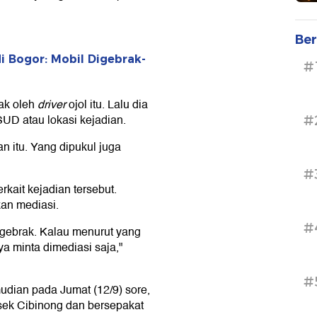
Ber
di Bogor: Mobil Digebrak-
#
ak oleh
driver
ojol itu. Lalu dia
UD atau lokasi kejadian.
#
n itu. Yang dipukul juga
#
kait kejadian tersebut.
an mediasi.
#
-gebrak. Kalau menurut yang
ya minta dimediasi saja,"
#
mudian pada Jumat (12/9) sore,
sek Cibinong dan bersepakat