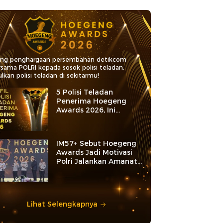
ang penghargaan persembahan detikcom
rsama POLRI kepada sosok polisi teladan.
lkan polisi teladan di sekitarmu!
5 Polisi Teladan
Penerima Hoegeng
Awards 2026, Ini
Kategori dan Kiprahnya
IM57+ Sebut Hoegeng
Awards Jadi Motivasi
Polri Jalankan Amanat
Konstitusi
Lihat Selengkapnya