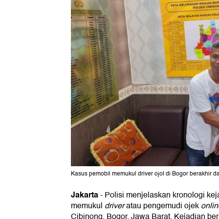
Kasus pemobil memukul driver ojol di Bogor berakhir da
Jakarta
-
Polisi menjelaskan kronologi ke
memukul
driver
atau pengemudi ojek
onlin
Cibinong, Bogor, Jawa Barat. Kejadian be