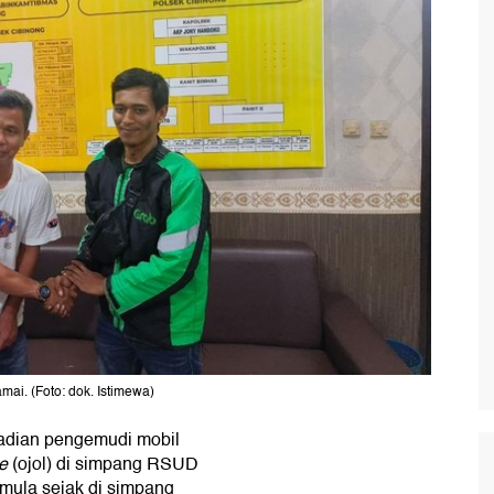
mai. (Foto: dok. Istimewa)
jadian pengemudi mobil
e
(ojol) di simpang RSUD
rmula sejak di simpang