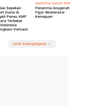
detiktimur Awards 2026
kai Sepekan :
Penerima Anugerah
et Dunia di
Figur Akselerator
gah Panas, KMP
Kemajuan
iara Terbakar
 Indonesia
ungkam Vietnam
Lihat Selengkapnya