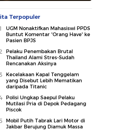
ita Terpopuler
1
UGM Nonaktifkan Mahasiswi PPDS
Buntut Komentar 'Orang Have' ke
Pasien BPJS
2
Pelaku Penembakan Brutal
Thailand Alami Stres-Sudah
Rencanakan Aksinya
3
Kecelakaan Kapal Tenggelam
yang Disebut Lebih Mematikan
daripada Titanic
4
Polisi Ungkap Saepul Pelaku
Mutilasi Pria di Depok Pedagang
Piscok
5
Mobil Putih Tabrak Lari Motor di
Jakbar Berujung Diamuk Massa