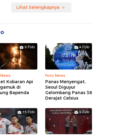
Lihat Selengkapnya
to
9 Foto
4 Foto
 News
Foto News
ret Kobaran Api
Panas Menyengat,
gamuk di
Seoul Diguyur
ung Bapenda
Gelombang Panas 38
Derajat Celsius
15 Foto
9 Foto