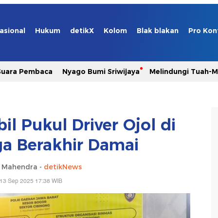
asional
Hukum
detikX
Kolom
Blak blakan
Pro Kon
Suara Pembaca
Nyago Bumi Sriwijaya
Melindungi Tuah-
l Pukul Driver Ojol di
a Berakhir Damai
a Mahendra -
detikNews
 13 Sep 2025 17:38 WIB