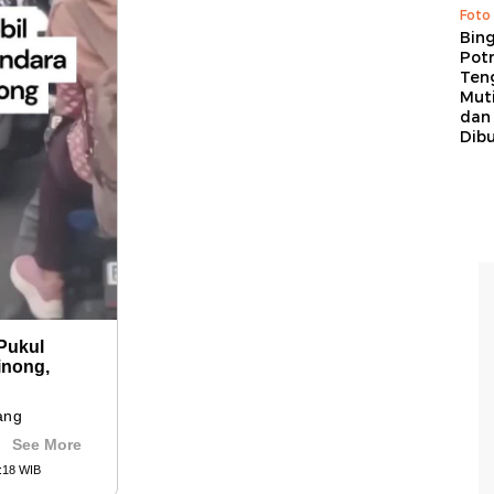
Foto
Bing
Potr
Ten
Mut
dan
Dib