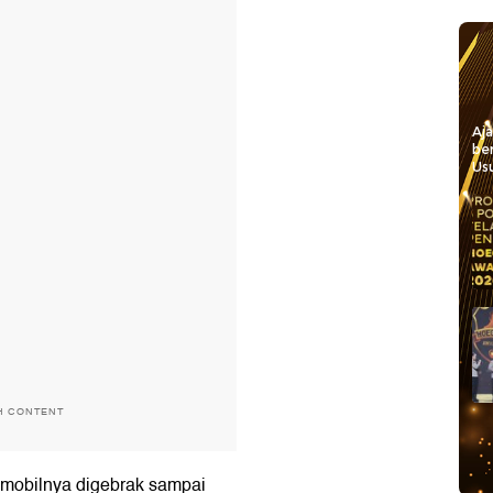
Aj
be
Usu
H CONTENT
, mobilnya digebrak sampai