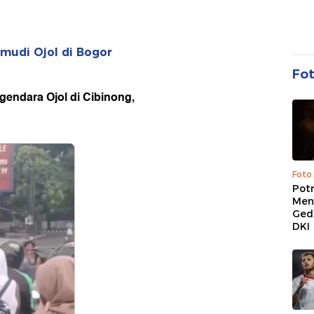
mudi Ojol di Bogor
Fo
endara Ojol di Cibinong,
Foto
Pot
Men
Ged
DKI