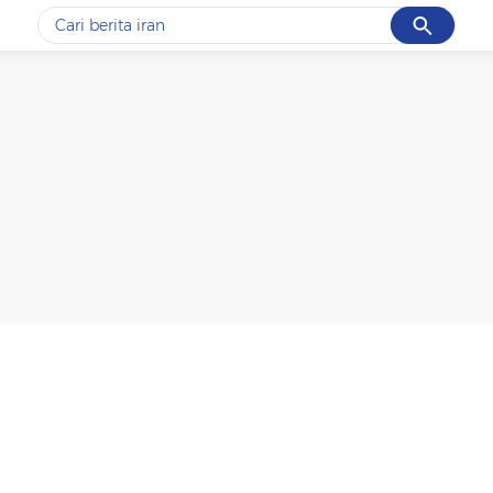
Cancel
Yang sedang ramai dicari
#1
data live draw sgp
#2
kebakaran
#3
prabowo
#4
iran
#5
gempa hari ini
Promoted
Terakhir yang dicari
Loading...