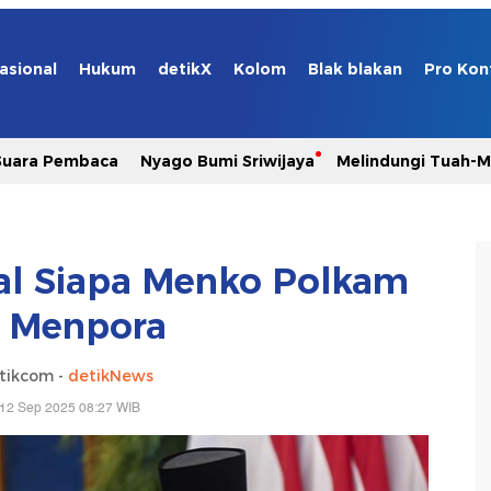
asional
Hukum
detikX
Kolom
Blak blakan
Pro Kon
Suara Pembaca
Nyago Bumi Sriwijaya
Melindungi Tuah-
al Siapa Menko Polkam
 Menpora
tikcom -
detikNews
 12 Sep 2025 08:27 WIB