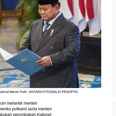
i Kabinet Merah Putih. (ANTARA FOTO/GALIH PRADIPTA)
um melantik menteri
(menko polkam) serta menteri
akukan perombakan Kabinet