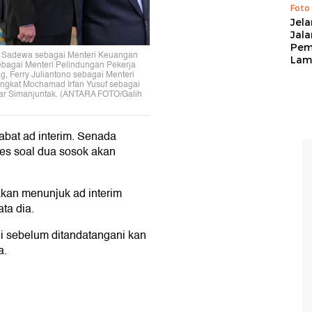
Foto
Jela
Jal
Pem
i Sadewa sebagai Menteri Keuangan
Lam
ebagai Menteri Pelindungan Pekerja
, Ferry Juliantono sebagai Menteri
angkat Mochamad Irfan Yusuf sebagai
har Simanjuntak. (ANTARA FOTO/Galih
jabat ad interim. Senada
s soal dua sosok akan
akan menunjuk ad interim
ta dia.
i sebelum ditandatangani kan
a.