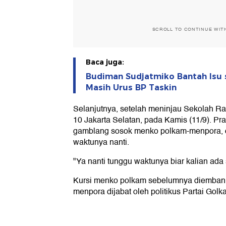
SCROLL TO CONTINUE WIT
Baca juga:
Budiman Sudjatmiko Bantah Isu s
Masih Urus BP Taskin
Selanjutnya, setelah meninjau Sekolah 
10 Jakarta Selatan, pada Kamis (11/9). P
gamblang sosok menko polkam-menpora,
waktunya nanti.
"Ya nanti tunggu waktunya biar kalian ad
Kursi menko polkam sebelumnya diemban
menpora dijabat oleh politikus Partai Golka