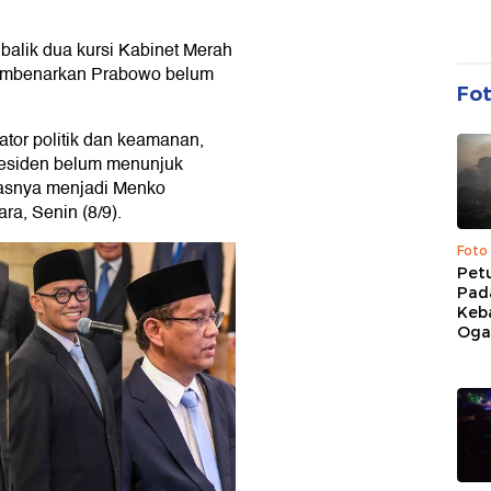
alik dua kursi Kabinet Merah
s membenarkan Prabowo belum
Fo
ator politik dan keamanan,
esiden belum menunjuk
ugasnya menjadi Menko
ra, Senin (8/9).
Foto
Pet
Pad
Keb
Ogan