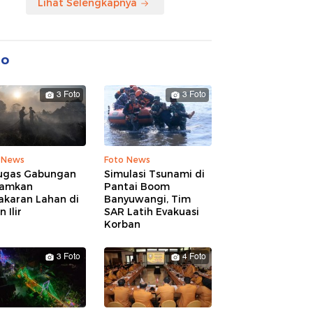
Lihat Selengkapnya
to
3 Foto
3 Foto
 News
Foto News
ugas Gabungan
Simulasi Tsunami di
amkan
Pantai Boom
akaran Lahan di
Banyuwangi, Tim
 Ilir
SAR Latih Evakuasi
Korban
3 Foto
4 Foto