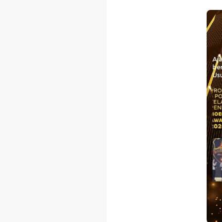
Aj
be
Usu