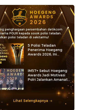
ang penghargaan persembahan detikcom
rsama POLRI kepada sosok polisi teladan.
lkan polisi teladan di sekitarmu!
5 Polisi Teladan
Penerima Hoegeng
Awards 2026, Ini
Kategori dan Kiprahnya
IM57+ Sebut Hoegeng
Awards Jadi Motivasi
Polri Jalankan Amanat
Konstitusi
Lihat Selengkapnya