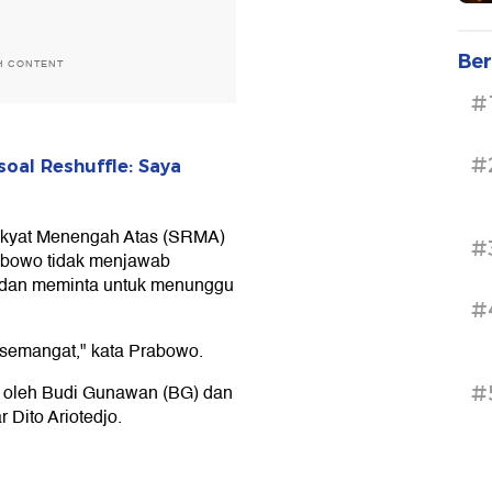
Ber
H CONTENT
#
#
oal Reshuffle: Saya
Rakyat Menengah Atas (SRMA)
#
rabowo tidak menjawab
 dan meminta untuk menunggu
#
a semangat," kata Prabowo.
 oleh Budi Gunawan (BG) dan
#
r Dito Ariotedjo.