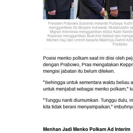
Presiden Prabowo Subianto melantik Purbaya Yudh
menggantikan Sri Mulyani Indrawati, Muktaruddin s
Migran Indonesia menggantikan Abdul Kadir Karding
Koperasi menggantikan Budi Arie Setiadi dan meng
Menteri Haji dan Umroh beserta Wakilnya Dahnil Az
Pradipta)
Posisi menko polkam saat ini diisi oleh pe
dengan Prabowo, Pras mengatakan Keppre
mengisi jabatan itu belum diteken.
"Sehingga untuk sementara waktu beliau 
untuk menjabat sebagai menko polkam," ka
"Tunggu nanti diumumkan. Tunggu dulu, in
kita tidak berani menyampaikan," imbuhny
Menhan Jadi Menko Polkam Ad Interim