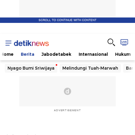
SCROLL TO CONTINUE WITH CONTENT
Home
Berita
Jabodetabek
Internasional
Hukum
Nyago Bumi Sriwijaya
Melindungi Tuah-Marwah
Ban
ADVERTISEMENT