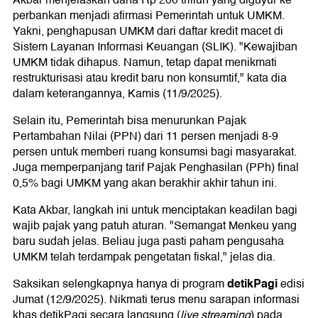
Akbar menjelaskan dana Rp 200 triliun yang diguyur ke
perbankan menjadi afirmasi Pemerintah untuk UMKM.
Yakni, penghapusan UMKM dari daftar kredit macet di
Sistem Layanan Informasi Keuangan (SLIK). "Kewajiban
UMKM tidak dihapus. Namun, tetap dapat menikmati
restrukturisasi atau kredit baru non konsumtif," kata dia
dalam keterangannya, Kamis (11/9/2025).
Selain itu, Pemerintah bisa menurunkan Pajak
Pertambahan Nilai (PPN) dari 11 persen menjadi 8-9
persen untuk memberi ruang konsumsi bagi masyarakat.
Juga memperpanjang tarif Pajak Penghasilan (PPh) final
0,5% bagi UMKM yang akan berakhir akhir tahun ini.
Kata Akbar, langkah ini untuk menciptakan keadilan bagi
wajib pajak yang patuh aturan. "Semangat Menkeu yang
baru sudah jelas. Beliau juga pasti paham pengusaha
UMKM telah terdampak pengetatan fiskal," jelas dia.
detikPagi
Saksikan selengkapnya hanya di program
edisi
Jumat (12/9/2025). Nikmati terus menu sarapan informasi
khas detikPagi secara langsung (
live streaming
) pada