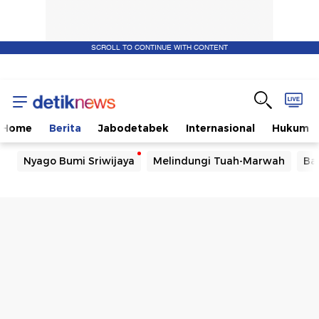
SCROLL TO CONTINUE WITH CONTENT
Home
Berita
Jabodetabek
Internasional
Hukum
Nyago Bumi Sriwijaya
Melindungi Tuah-Marwah
Ba