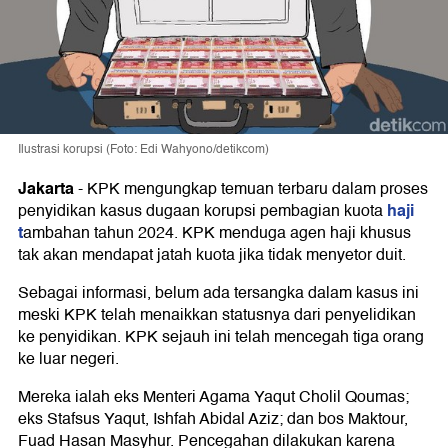
Ilustrasi korupsi (Foto: Edi Wahyono/detikcom)
Jakarta
-
KPK mengungkap temuan terbaru dalam proses
haji
penyidikan kasus dugaan korupsi pembagian kuota
t
ambahan tahun 2024. KPK menduga agen haji khusus
tak akan mendapat jatah kuota jika tidak menyetor duit.
Sebagai informasi, belum ada tersangka dalam kasus ini
meski KPK telah menaikkan statusnya dari penyelidikan
ke penyidikan. KPK sejauh ini telah mencegah tiga orang
ke luar negeri.
Mereka ialah eks Menteri Agama Yaqut Cholil Qoumas;
eks Stafsus Yaqut, Ishfah Abidal Aziz; dan bos Maktour,
Fuad Hasan Masyhur. Pencegahan dilakukan karena