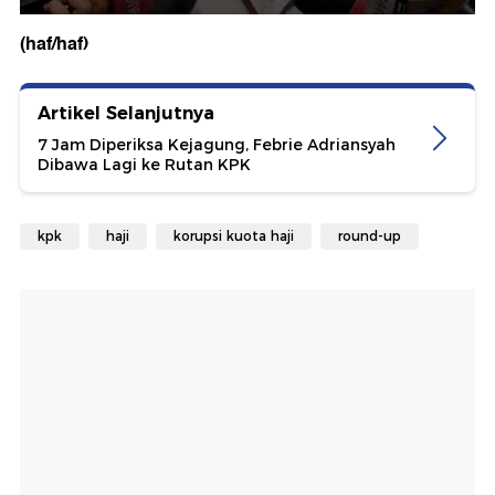
(haf/haf)
Artikel Selanjutnya
7 Jam Diperiksa Kejagung, Febrie Adriansyah
Dibawa Lagi ke Rutan KPK
kpk
haji
korupsi kuota haji
round-up