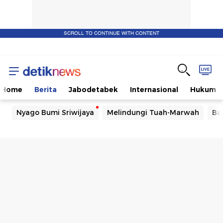
SCROLL TO CONTINUE WITH CONTENT
Home
Berita
Jabodetabek
Internasional
Hukum
Nyago Bumi Sriwijaya
Melindungi Tuah-Marwah
Ba