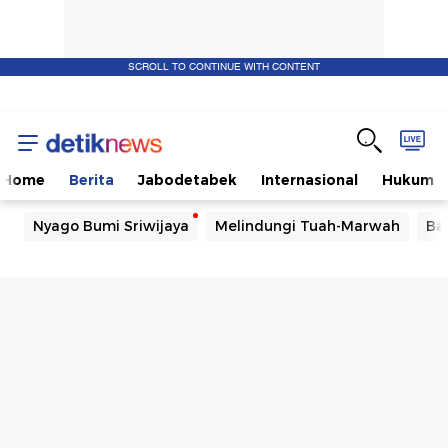
SCROLL TO CONTINUE WITH CONTENT
Home
Berita
Jabodetabek
Internasional
Hukum
Nyago Bumi Sriwijaya
Melindungi Tuah-Marwah
Ba