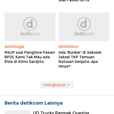
soal Pasien BPJS
detikJogja
detikNews
RSUP soal Penghina Pasien
Ada 'Bunker' di Sekolah
BPJS: Kami Tak Mau ada
Jaksel TKP Temuan
Elda di Klinis Sardjito
Ratusan Senjata, Apa
Isinya?
Selengkapnya
Berita detikcom Lainnya
UD Trucks Permak Quester,