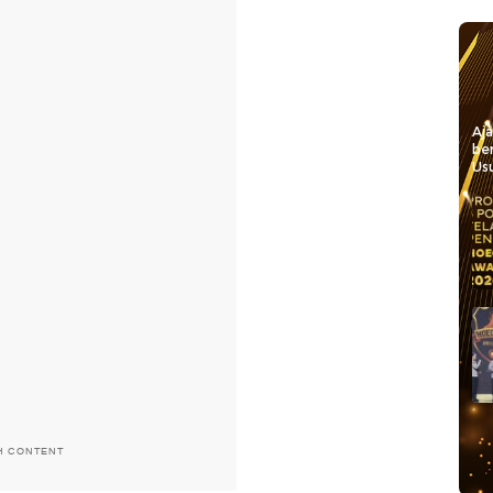
Aj
be
Usu
H CONTENT