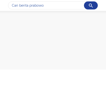
Cancel
Yang sedang ramai dicari
#1
data live draw sgp
#2
piala presiden 2026
#3
prabowo
#4
iran
#5
gempa hari ini
Promoted
Terakhir yang dicari
Loading...