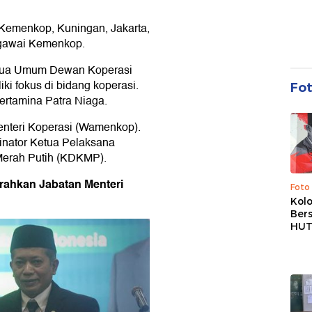
 Kemenkop, Kuningan, Jakarta,
pegawai Kemenkop.
Ketua Umum Dewan Koperasi
iki fokus di bidang koperasi.
Fo
ertamina Patra Niaga.
Menteri Koperasi (Wamenkop).
dinator Ketua Pelaksana
Merah Putih (KDKMP).
rahkan Jabatan Menteri
Foto
Kolo
Ber
HUT