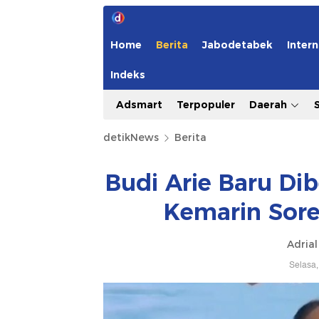
Home
Berita
Jabodetabek
Intern
Indeks
Adsmart
Terpopuler
Daerah
detikNews
Berita
Budi Arie Baru Di
Kemarin Sore
Adrial
Selasa,