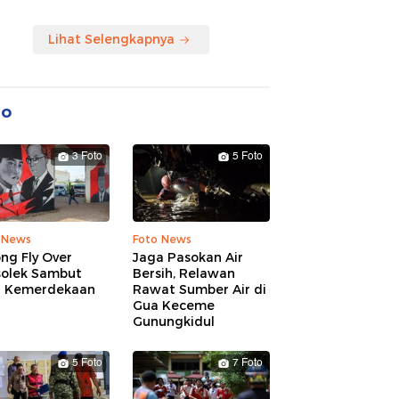
Lihat Selengkapnya
to
3 Foto
5 Foto
 News
Foto News
ng Fly Over
Jaga Pasokan Air
solek Sambut
Bersih, Relawan
 Kemerdekaan
Rawat Sumber Air di
Gua Keceme
Gunungkidul
5 Foto
7 Foto