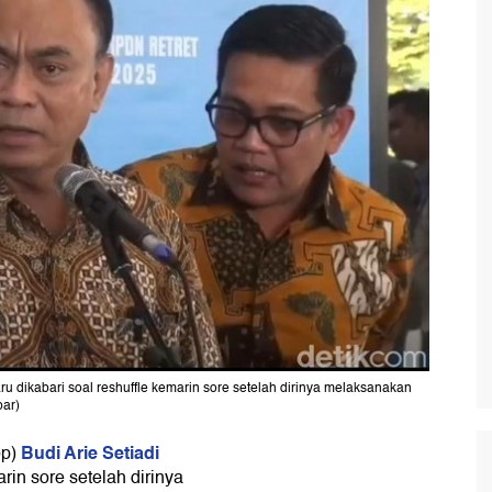
u dikabari soal reshuffle kemarin sore setelah dirinya melaksanakan
bar)
Budi Arie Setiadi
op)
in sore setelah dirinya