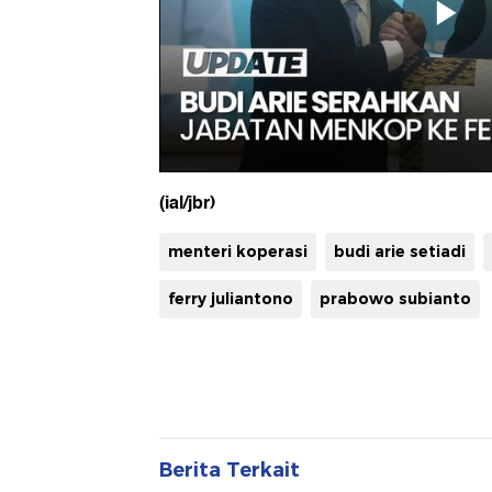
(ial/jbr)
menteri koperasi
budi arie setiadi
ferry juliantono
prabowo subianto
Berita Terkait