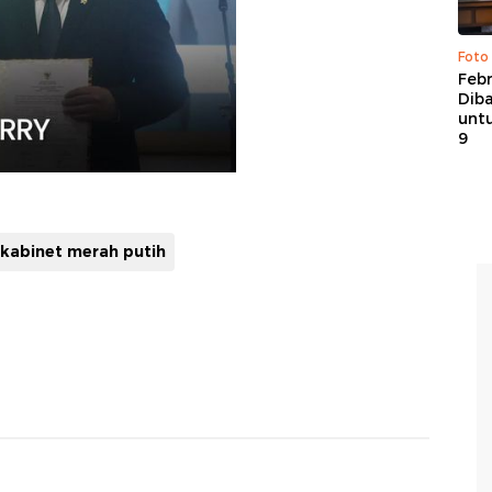
Foto
Febr
Dib
untu
9
kabinet merah putih