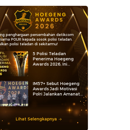
ang penghargaan persembahan detikcom
rsama POLRI kepada sosok polisi teladan.
lkan polisi teladan di sekitarmu!
5 Polisi Teladan
Penerima Hoegeng
Awards 2026, Ini
Kategori dan Kiprahnya
IM57+ Sebut Hoegeng
Awards Jadi Motivasi
Polri Jalankan Amanat
Konstitusi
Lihat Selengkapnya