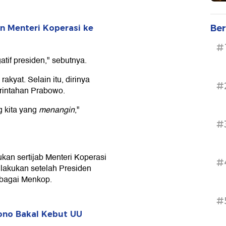
Ber
n Menteri Koperasi ke
#
atif presiden," sebutnya.
kyat. Selain itu, dirinya
#
intahan Prabowo.
 kita yang
menangin
,"
#
kan sertijab Menteri Koperasi
#
dilakukan setelah Presiden
ebagai Menkop.
#
tono Bakal Kebut UU