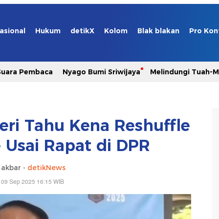
asional
Hukum
detikX
Kolom
Blak blakan
Pro Kon
Suara Pembaca
Nyago Bumi Sriwijaya
Melindungi Tuah-
beri Tahu Kena Reshuffle
 Usai Rapat di DPR
 akbar -
detikNews
 09 Sep 2025 16:15 WIB