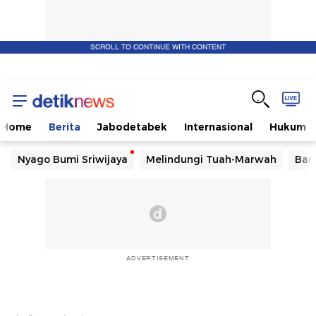
SCROLL TO CONTINUE WITH CONTENT
Home
Berita
Jabodetabek
Internasional
Hukum
Nyago Bumi Sriwijaya
Melindungi Tuah-Marwah
Ban
ADVERTISEMENT