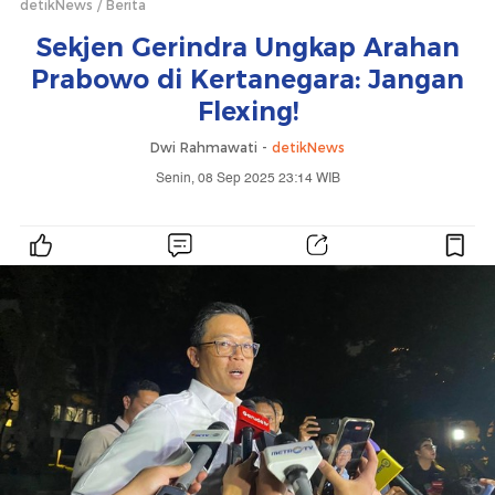
detikNews
Berita
Sekjen Gerindra Ungkap Arahan
Prabowo di Kertanegara: Jangan
Flexing!
Dwi Rahmawati -
detikNews
Senin, 08 Sep 2025 23:14 WIB