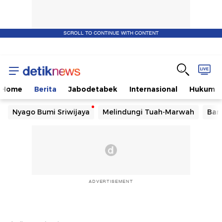
SCROLL TO CONTINUE WITH CONTENT
Home
Berita
Jabodetabek
Internasional
Hukum
Nyago Bumi Sriwijaya
Melindungi Tuah-Marwah
Ban
ADVERTISEMENT