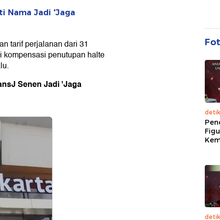
ti Nama Jadi 'Jaga
Fo
 tarif perjalanan dari 31
i kompensasi penutupan halte
lu.
ansJ
Senen
Jadi 'Jaga
deti
Pen
Figu
Kem
deti