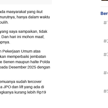
da masyarakat yang ikut
Ber
nurutnya, hanya dalam waktu
pulih.
#
 yang saya sampaikan, tidak
i. Dan hari ini mohon maaf,
#
apnya.
an Pekerjaan Umum atas
#
akan memperbaiki jembatan
lte Senen maupun halte Polda
ai pada Desember 2025 dengan
#
semuanya sudah tercover
a JPO dan lift yang ada di
#
angkanya kurang lebih Rp19