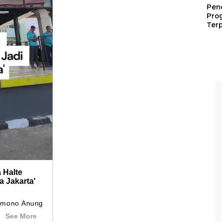
Pen
Pro
Terp