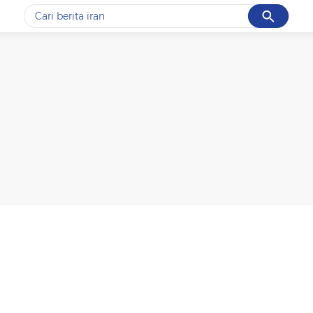
Cancel
Yang sedang ramai dicari
#1
data live draw sgp
#2
piala presiden 2026
#3
prabowo
#4
iran
#5
gempa hari ini
Promoted
Terakhir yang dicari
Loading...