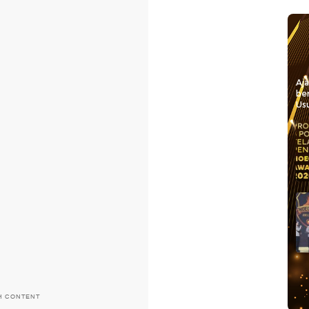
Aj
be
Usu
H CONTENT