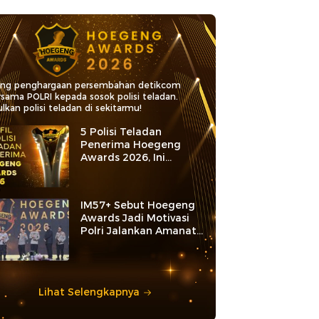
ang penghargaan persembahan detikcom
rsama POLRI kepada sosok polisi teladan.
lkan polisi teladan di sekitarmu!
5 Polisi Teladan
Penerima Hoegeng
Awards 2026, Ini
Kategori dan Kiprahnya
IM57+ Sebut Hoegeng
Awards Jadi Motivasi
Polri Jalankan Amanat
Konstitusi
Lihat Selengkapnya