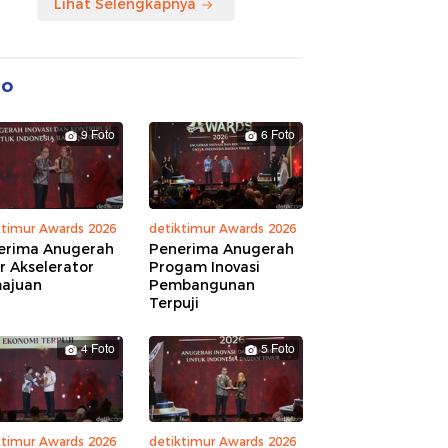
Lihat Selengkapnya
to
9 Foto
6 Foto
ktimur Awards 2026
detiktimur Awards 2026
erima Anugerah
Penerima Anugerah
r Akselerator
Progam Inovasi
ajuan
Pembangunan
Terpuji
4 Foto
5 Foto
ktimur Awards 2026
detiktimur Awards 2026