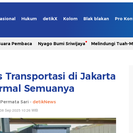
asional
Hukum
detikX
Kolom
Blak blakan
Pro Kon
Suara Pembaca
Nyago Bumi Sriwijaya
Melindungi Tuah-
 Transportasi di Jakarta
rmal Semuanya
a Permata Sari -
detikNews
 08 Sep 2025 10:26 WIB