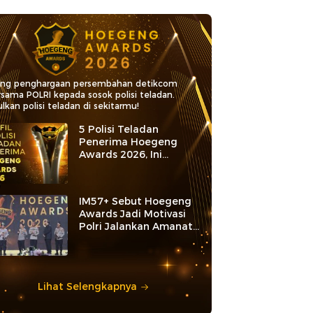
ang penghargaan persembahan detikcom
rsama POLRI kepada sosok polisi teladan.
lkan polisi teladan di sekitarmu!
5 Polisi Teladan
Penerima Hoegeng
Awards 2026, Ini
Kategori dan Kiprahnya
IM57+ Sebut Hoegeng
Awards Jadi Motivasi
Polri Jalankan Amanat
Konstitusi
Lihat Selengkapnya