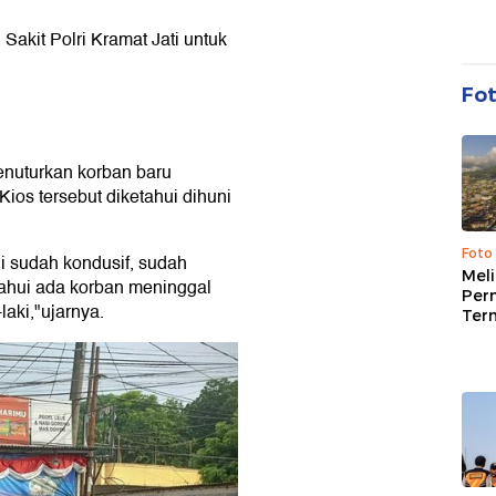
akit Polri Kramat Jati untuk
Fo
nuturkan korban baru
Kios tersebut diketahui dihuni
Foto
ni sudah kondusif, sudah
Mel
tahui ada korban meninggal
Per
aki,"ujarnya.
Ter