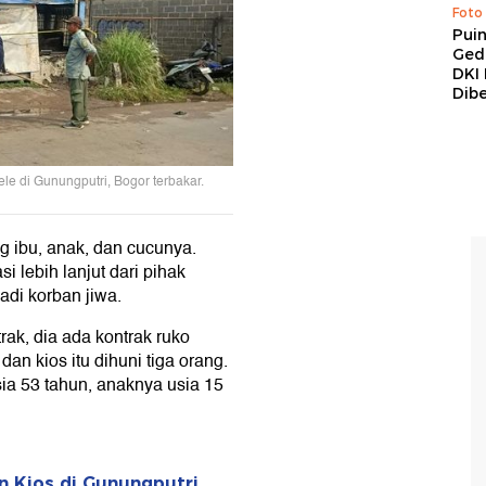
Foto
Pui
Ged
DKI 
Dibe
ele di Gunungputri, Bogor terbakar.
g ibu, anak, dan cucunya.
i lebih lanjut dari pihak
adi korban jiwa.
trak, dia ada kontrak ruko
 dan kios itu dihuni tiga orang.
ia 53 tahun, anaknya usia 15
 Kios di Gunungputri,