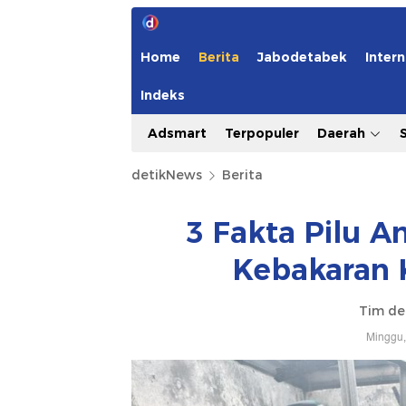
Home
Berita
Jabodetabek
Intern
Indeks
Adsmart
Terpopuler
Daerah
detikNews
Berita
3 Fakta Pilu A
Kebakaran 
Tim de
Minggu,