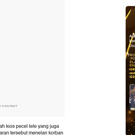
Aj
be
Usu
H CONTENT
h kios pecel lele yang juga
karan tersebut menelan korban