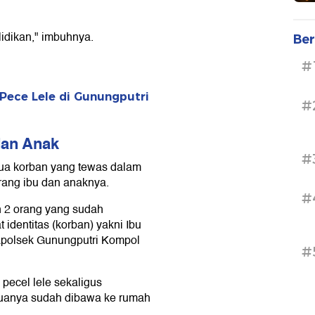
idikan," imbuhnya.
Ber
#
Pece Lele di Gunungputri
#
dan Anak
#
dua korban yang tewas dalam
rang ibu dan anaknya.
#
 2 orang yang sudah
identitas (korban) yakni Ibu
Kapolsek Gunungputri Kompol
#
ecel lele sekaligus
duanya sudah dibawa ke rumah