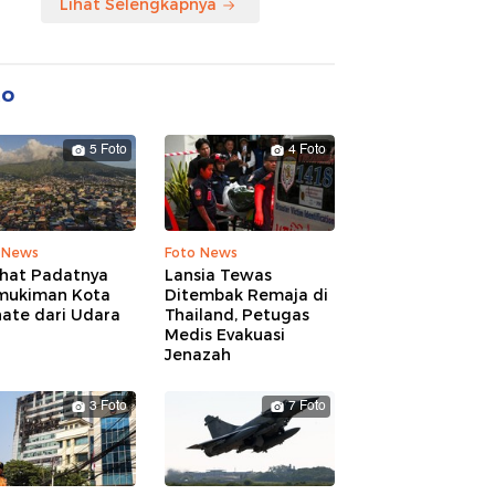
Lihat Selengkapnya
to
5 Foto
4 Foto
 News
Foto News
ihat Padatnya
Lansia Tewas
mukiman Kota
Ditembak Remaja di
nate dari Udara
Thailand, Petugas
Medis Evakuasi
Jenazah
3 Foto
7 Foto