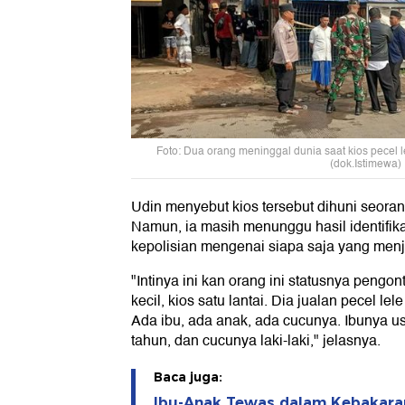
Foto: Dua orang meninggal dunia saat kios pecel l
(dok.Istimewa)
Udin menyebut kios tersebut dihuni seoran
Namun, ia masih menunggu hasil identifikas
kepolisian mengenai siapa saja yang menj
"Intinya ini kan orang ini statusnya pengon
kecil, kios satu lantai. Dia jualan pecel lele
Ada ibu, ada anak, ada cucunya. Ibunya us
tahun, dan cucunya laki-laki," jelasnya.
Baca juga:
Ibu-Anak Tewas dalam Kebakaran