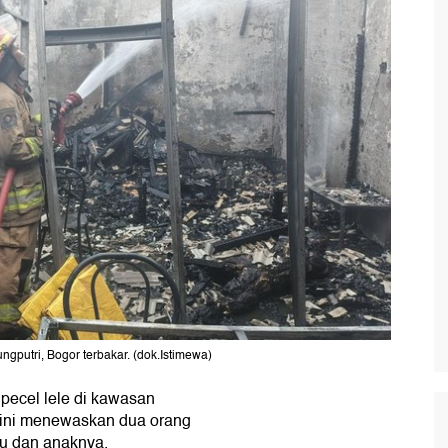
ngputri, Bogor terbakar. (dok.Istimewa)
pecel lele di kawasan
n ini menewaskan dua orang
u dan anaknya.