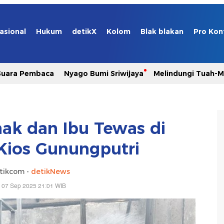
asional
Hukum
detikX
Kolom
Blak blakan
Pro Kon
Suara Pembaca
Nyago Bumi Sriwijaya
Melindungi Tuah-
nak dan Ibu Tewas di
Kios Gunungputri
tikcom -
detikNews
 07 Sep 2025 21:01 WIB