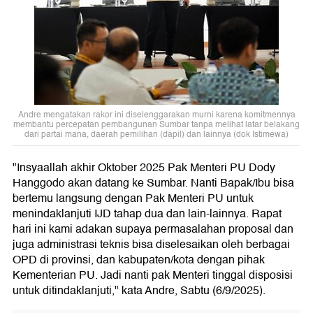
Andre mengatakan rakor ini diselenggarakan murni karena komitmennya
membantu percepatan pembangunan Sumbar tanpa melihat latar belakang
dari partai mana, daerah pemilihan (dapil) dan lainnya (dok Istimewa)
"Insyaallah akhir Oktober 2025 Pak Menteri PU Dody
Hanggodo akan datang ke Sumbar. Nanti Bapak/Ibu bisa
bertemu langsung dengan Pak Menteri PU untuk
menindaklanjuti IJD tahap dua dan lain-lainnya. Rapat
hari ini kami adakan supaya permasalahan proposal dan
juga administrasi teknis bisa diselesaikan oleh berbagai
OPD di provinsi, dan kabupaten/kota dengan pihak
Kementerian PU. Jadi nanti pak Menteri tinggal disposisi
untuk ditindaklanjuti," kata Andre, Sabtu (6/9/2025).