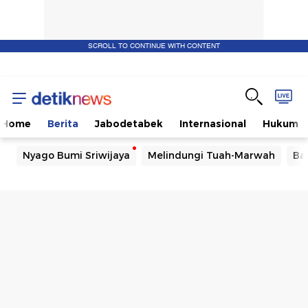
SCROLL TO CONTINUE WITH CONTENT
Home
Berita
Jabodetabek
Internasional
Hukum
Nyago Bumi Sriwijaya
Melindungi Tuah-Marwah
Ba