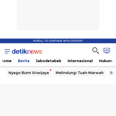
SCROLL TO CONTINUE WITH CONTENT
Home
Berita
Jabodetabek
Internasional
Hukum
Nyago Bumi Sriwijaya
Melindungi Tuah-Marwah
Ba