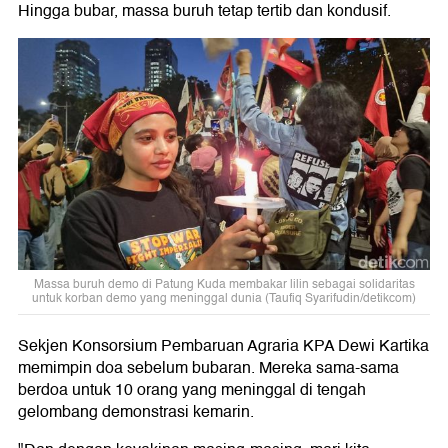
Hingga bubar, massa buruh tetap tertib dan kondusif.
Massa buruh demo di Patung Kuda membakar lilin sebagai solidaritas
untuk korban demo yang meninggal dunia (Taufiq Syarifudin/detikcom)
Sekjen Konsorsium Pembaruan Agraria KPA Dewi Kartika
memimpin doa sebelum bubaran. Mereka sama-sama
berdoa untuk 10 orang yang meninggal di tengah
gelombang demonstrasi kemarin.