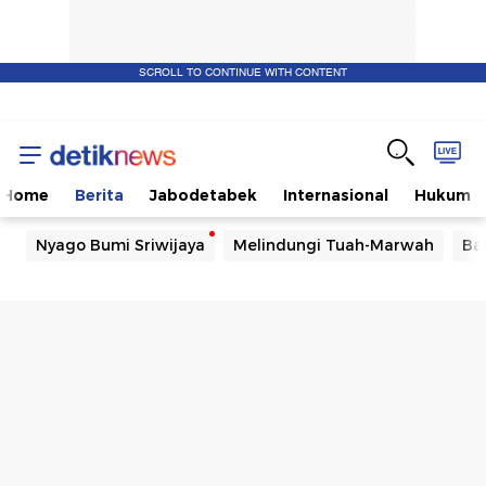
SCROLL TO CONTINUE WITH CONTENT
Home
Berita
Jabodetabek
Internasional
Hukum
Nyago Bumi Sriwijaya
Melindungi Tuah-Marwah
Ba