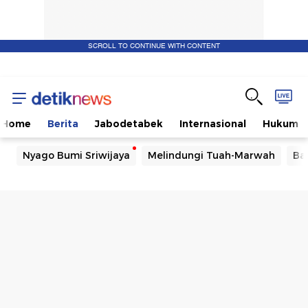
SCROLL TO CONTINUE WITH CONTENT
Home
Berita
Jabodetabek
Internasional
Hukum
Nyago Bumi Sriwijaya
Melindungi Tuah-Marwah
Ba