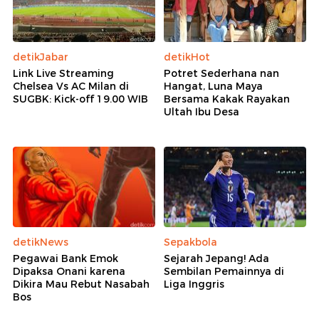
detikJabar
detikHot
Link Live Streaming
Potret Sederhana nan
Chelsea Vs AC Milan di
Hangat, Luna Maya
SUGBK: Kick-off 19.00 WIB
Bersama Kakak Rayakan
Ultah Ibu Desa
detikNews
Sepakbola
Pegawai Bank Emok
Sejarah Jepang! Ada
Dipaksa Onani karena
Sembilan Pemainnya di
Dikira Mau Rebut Nasabah
Liga Inggris
Bos