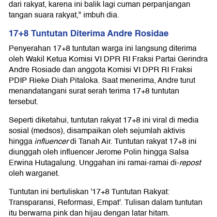
dari rakyat, karena ini balik lagi cuman perpanjangan
tangan suara rakyat," imbuh dia.
17+8 Tuntutan Diterima Andre Rosidae
Penyerahan 17+8 tuntutan warga ini langsung diterima
oleh Wakil Ketua Komisi VI DPR RI Fraksi Partai Gerindra
Andre Rosiade dan anggota Komisi VI DPR RI Fraksi
PDIP Rieke Diah Pitaloka. Saat menerima, Andre turut
menandatangani surat serah terima 17+8 tuntutan
tersebut.
Seperti diketahui, tuntutan rakyat 17+8 ini viral di media
sosial (medsos), disampaikan oleh sejumlah aktivis
hingga
influencer
di Tanah Air. Tuntutan rakyat 17+8 ini
diunggah oleh influencer Jerome Polin hingga Salsa
Erwina Hutagalung. Unggahan ini ramai-ramai di-
repost
oleh warganet.
Tuntutan ini bertuliskan '17+8 Tuntutan Rakyat:
Transparansi, Reformasi, Empat'. Tulisan dalam tuntutan
itu berwarna pink dan hijau dengan latar hitam.