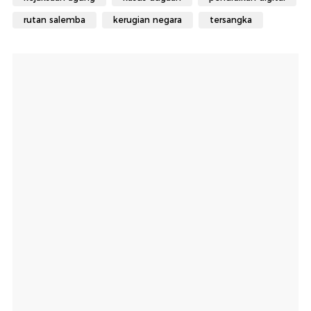
rutan salemba
kerugian negara
tersangka