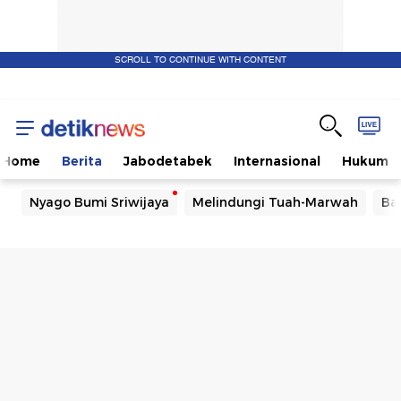
SCROLL TO CONTINUE WITH CONTENT
Home
Berita
Jabodetabek
Internasional
Hukum
Nyago Bumi Sriwijaya
Melindungi Tuah-Marwah
Ba