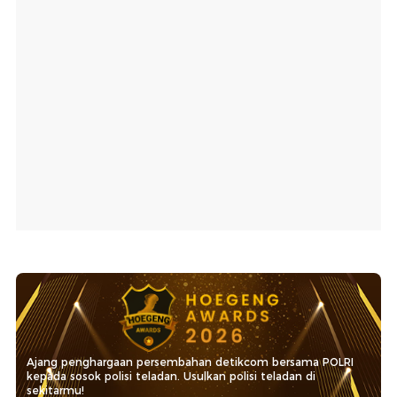
Ajang penghargaan persembahan detikcom bersama POLRI
kepada sosok polisi teladan. Usulkan polisi teladan di
sekitarmu!