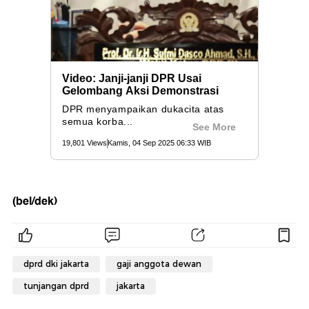
(bel/dek)
dprd dki jakarta
gaji anggota dewan
tunjangan dprd
jakarta