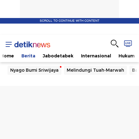
SCROLL TO CONTINUE WITH CONTENT
Home
Berita
Jabodetabek
Internasional
Hukum
Nyago Bumi Sriwijaya
Melindungi Tuah-Marwah
Ba