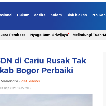
asional
Hukum
detikX
Kolom
Blak blakan
Pro Kon
Suara Pembaca
Nyago Bumi Sriwijaya
Melindungi Tuah-
SDN di Cariu Rusak Tak
kab Bogor Perbaiki
a Mahendra -
detikNews
 04 Sep 2025 14:27 WIB