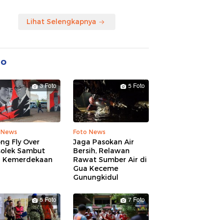
Lihat Selengkapnya
to
3 Foto
5 Foto
 News
Foto News
ng Fly Over
Jaga Pasokan Air
solek Sambut
Bersih, Relawan
 Kemerdekaan
Rawat Sumber Air di
Gua Keceme
Gunungkidul
5 Foto
7 Foto