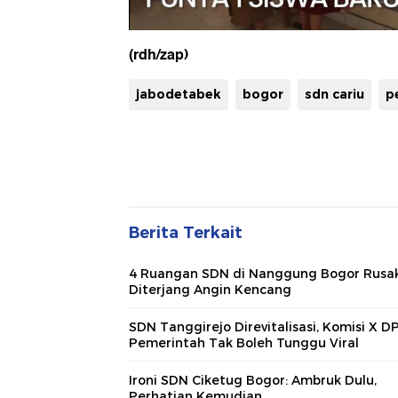
(rdh/zap)
jabodetabek
bogor
sdn cariu
p
Berita Terkait
4 Ruangan SDN di Nanggung Bogor Rusa
Diterjang Angin Kencang
SDN Tanggirejo Direvitalisasi, Komisi X D
Pemerintah Tak Boleh Tunggu Viral
Ironi SDN Ciketug Bogor: Ambruk Dulu,
Perhatian Kemudian