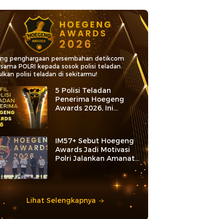
ang penghargaan persembahan detikcom
rsama POLRI kepada sosok polisi teladan.
lkan polisi teladan di sekitarmu!
5 Polisi Teladan
Penerima Hoegeng
Awards 2026, Ini
Kategori dan Kiprahnya
IM57+ Sebut Hoegeng
Awards Jadi Motivasi
Polri Jalankan Amanat
Konstitusi
Lihat Selengkapnya