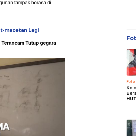
gunan tampak berasa di
et-macetan Lagi
Fo
n Terancam Tutup gegara
Foto
Kolo
Ber
HUT