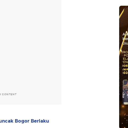
Aj
be
Usu
H CONTENT
Puncak Bogor Berlaku