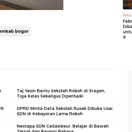
Foto
Febr
Dib
emkab bogor
untu
9
k
Taj Yasin Bantu Sekolah Roboh di Sragen,
Tiga Kelas Sekaligus Diperbaiki
PR:
DPRD Minta Data Sekolah Rusak Dibuka Usai
SDN di Kebayoran Lama Roboh
Nestapa SDN Cadasleeur: Belajar di Bawah
Terpal dan Bayang Bahaya