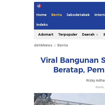
Home
Berita
Jabodetabek
Intern
Indeks
Adsmart
Terpopuler
Daerah
detikNews
Berita
Viral Bangunan 
Beratap, Pem
Rizky Adh
Kamis,