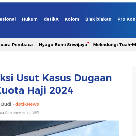
asional
Hukum
detikX
Kolom
Blak blakan
Pro Kon
Suara Pembaca
Nyago Bumi Sriwijaya
Melindungi Tuah-
aksi Usut Kasus Dugaan
Kuota Haji 2024
 Budi -
detikNews
 04 Sep 2025 12:03 WIB