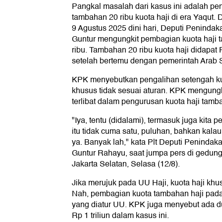
Pangkal masalah dari kasus ini adalah pe
tambahan 20 ribu kuota haji di era Yaqut.
9 Agustus 2025 dini hari, Deputi Penind
Guntur mengungkit pembagian kuota haji
ribu. Tambahan 20 ribu kuota haji didapat
setelah bertemu dengan pemerintah Arab 
KPK menyebutkan pengalihan setengah kuo
khusus tidak sesuai aturan. KPK mengungk
terlibat dalam pengurusan kuota haji ta
"Iya, tentu (didalami), termasuk juga kita 
itu tidak cuma satu, puluhan, bahkan kalau
ya. Banyak lah," kata Plt Deputi Peninda
Guntur Rahayu, saat jumpa pers di gedun
Jakarta Selatan, Selasa (12/8).
Jika merujuk pada UU Haji, kuota haji khus
Nah, pembagian kuota tambahan haji pada 
yang diatur UU. KPK juga menyebut ada d
Rp 1 triliun dalam kasus ini.