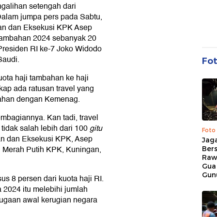
ngalihan setengah dari
 Dalam jumpa pers pada Sabtu,
akan dan Eksekusi KPK Asep
 tambahan 2024 sebanyak 20
 Presiden RI ke-7 Joko Widodo
Saudi.
Fo
ta haji tambahan ke haji
ap ada ratusan travel yang
mbahan dengan Kemenag.
pembagiannya. Kan tadi, travel
 tidak salah lebih dari 100
gitu
Foto
kan dan Eksekusi KPK, Asep
Jaga
g Merah Putih KPK, Kuningan,
Bers
Raw
Gua
Gun
us 8 persen dari kuota haji RI.
2024 itu melebihi jumlah
ugaan awal kerugian negara