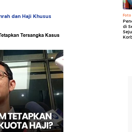
Foto
mrah dan Haji Khusus
Pen
di S
Sej
Tetapkan Tersangka Kasus
Kor