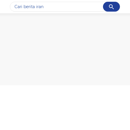
Cancel
Yang sedang ramai dicari
#1
piala presiden 2026
#2
prabowo
#3
gempa hari ini
#4
demo
#5
iran
Promoted
Terakhir yang dicari
Loading...