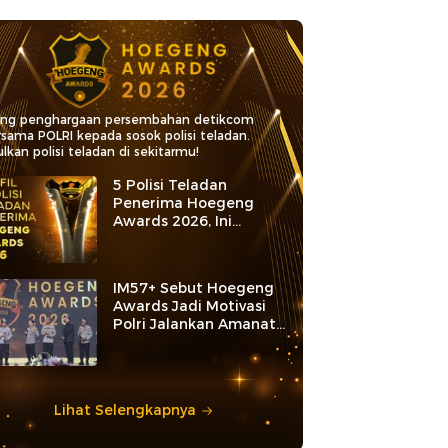
ang penghargaan persembahan detikcom
rsama POLRI kepada sosok polisi teladan.
lkan polisi teladan di sekitarmu!
5 Polisi Teladan
Penerima Hoegeng
Awards 2026, Ini
Kategori dan Kiprahnya
IM57+ Sebut Hoegeng
Awards Jadi Motivasi
Polri Jalankan Amanat
Konstitusi
Lihat Selengkapnya