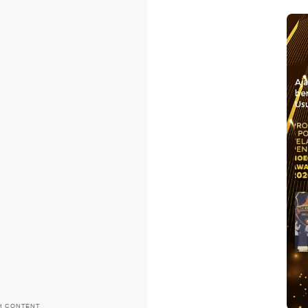
Aj
be
Usu
H CONTENT