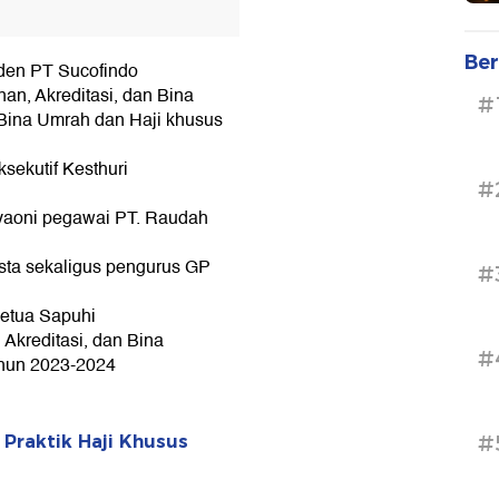
Ber
nden PT Sucofindo
nan, Akreditasi, dan Bina
#
 Bina Umrah dan Haji khusus
sekutif Kesthuri
#
 yaoni pegawai PT. Raudah
sta sekaligus pengurus GP
#
ketua Sapuhi
 Akreditasi, dan Bina
#
ahun 2023-2024
#
 Praktik Haji Khusus