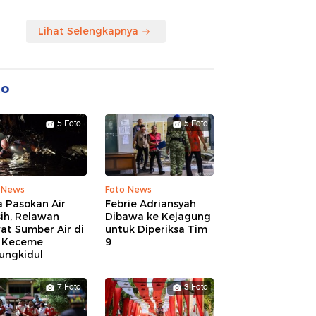
Lihat Selengkapnya
to
5 Foto
5 Foto
 News
Foto News
 Pasokan Air
Febrie Adriansyah
ih, Relawan
Dibawa ke Kejagung
at Sumber Air di
untuk Diperiksa Tim
 Keceme
9
ungkidul
7 Foto
3 Foto