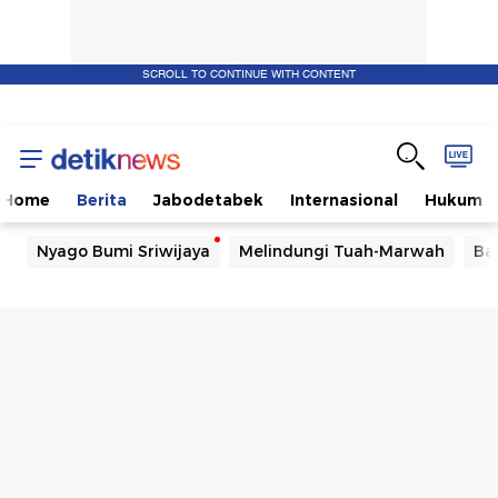
SCROLL TO CONTINUE WITH CONTENT
Home
Berita
Jabodetabek
Internasional
Hukum
Nyago Bumi Sriwijaya
Melindungi Tuah-Marwah
Ba