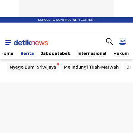
SCROLL TO CONTINUE WITH CONTENT
Home
Berita
Jabodetabek
Internasional
Hukum
Nyago Bumi Sriwijaya
Melindungi Tuah-Marwah
Ba