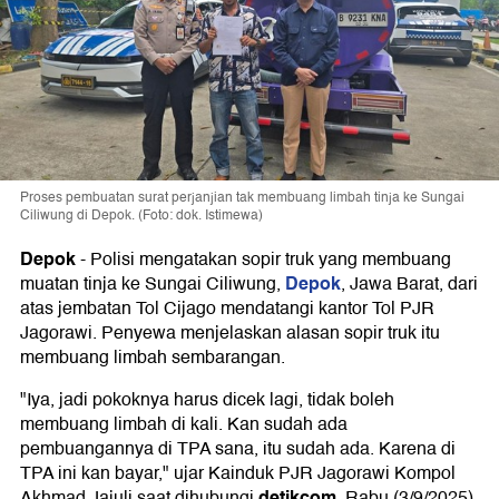
Proses pembuatan surat perjanjian tak membuang limbah tinja ke Sungai
Ciliwung di Depok. (Foto: dok. Istimewa)
Depok
-
Polisi mengatakan sopir truk yang membuang
Depok
muatan tinja ke Sungai Ciliwung,
, Jawa Barat, dari
atas jembatan Tol Cijago mendatangi kantor Tol PJR
Jagorawi. Penyewa menjelaskan alasan sopir truk itu
membuang limbah sembarangan.
"Iya, jadi pokoknya harus dicek lagi, tidak boleh
membuang limbah di kali. Kan sudah ada
pembuangannya di TPA sana, itu sudah ada. Karena di
TPA ini kan bayar," ujar Kainduk PJR Jagorawi Kompol
detikcom
Akhmad Jajuli saat dihubungi
, Rabu (3/9/2025).