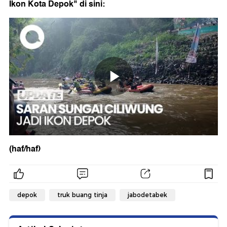
Ikon Kota Depok" di sini:
(haf/haf)
depok
truk buang tinja
jabodetabek