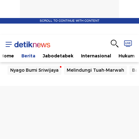
SCROLL TO CONTINUE WITH CONTENT
Home
Berita
Jabodetabek
Internasional
Hukum
Nyago Bumi Sriwijaya
Melindungi Tuah-Marwah
Ba