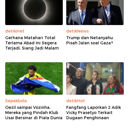
detikInet
detikNews
Gerhana Matahari Total
Trump dan Netanyahu
Terlama Abad Ini Segera
Pisah Jalan soal Gaza?
Terjadi, Siang Jadi Malam
Sepakbola
detikHot
Oezil sampai Vozinha,
Fangfang Laporkan 2 Adik
Mereka yang Pindah Klub
Vicky Prasetyo Terkait
Usai Bersinar di Piala Dunia
Dugaan Penghinaan