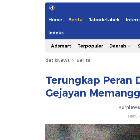
Home
Berita
Jabodetabek
Intern
Indeks
Adsmart
Terpopuler
Daerah
detikNews
Berita
Terungkap Peran D
Gejayan Memanggi
Kurniawa
Rabu, 