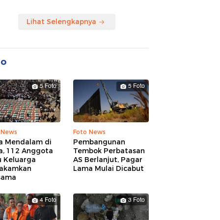
Lihat Selengkapnya
to
5 Foto
5 Foto
 News
Foto News
a Mendalam di
Pembangunan
a, 112 Anggota
Tembok Perbatasan
u Keluarga
AS Berlanjut, Pagar
akamkan
Lama Mulai Dicabut
sama
4 Foto
3 Foto