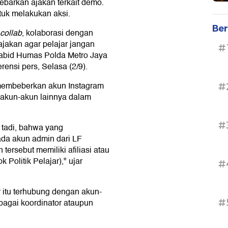
barkan ajakan terkait demo.
untuk melakukan aksi.
Ber
collab
, kolaborasi dengan
jakan agar pelajar jangan
#
r Kabid Humas Polda Metro Jaya
ensi pers, Selasa (2/9).
membeberkan akun Instagram
#
 akun-akun lainnya dalam
#
tadi, bahwa yang
da akun admin dari LF
ersebut memiliki afiliasi atau
Politik Pelajar)," ujar
#
r itu terhubung dengan akun-
#
bagai koordinator ataupun