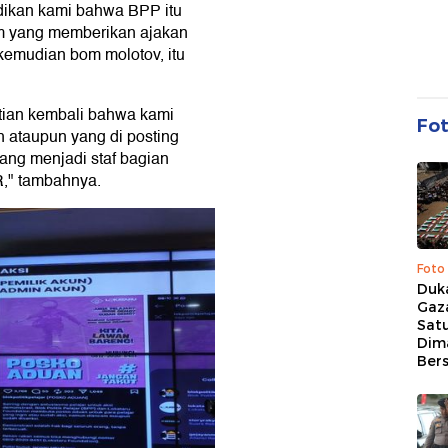
idikan kami bahwa BPP itu
m yang memberikan ajakan
 kemudian bom molotov, itu
tian kembali bahwa kami
Fo
ataupun yang di posting
ng menjadi staf bagian
," tambahnya.
Foto
Duk
Gaz
Sat
Dim
Ber