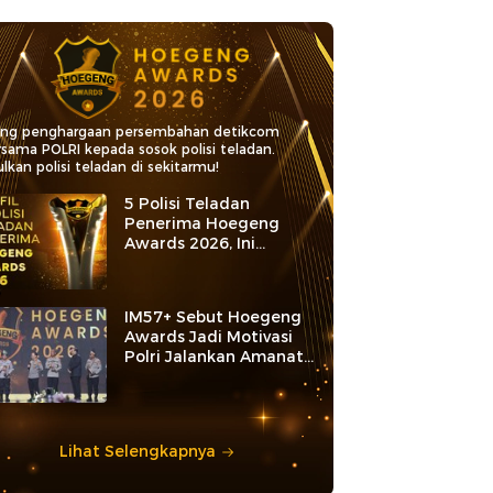
ang penghargaan persembahan detikcom
rsama POLRI kepada sosok polisi teladan.
lkan polisi teladan di sekitarmu!
5 Polisi Teladan
Penerima Hoegeng
Awards 2026, Ini
Kategori dan Kiprahnya
IM57+ Sebut Hoegeng
Awards Jadi Motivasi
Polri Jalankan Amanat
Konstitusi
Lihat Selengkapnya