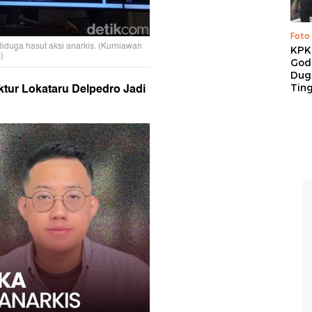
Foto
iduga hasut aksi anarkis. (Kurniawan
KPK 
)
God
Duga
ktur Lokataru Delpedro Jadi
Tin