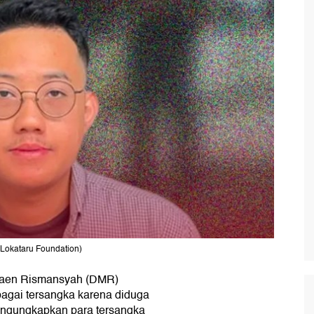
 Lokataru Foundation)
rhaen Rismansyah (DMR)
bagai tersangka karena diduga
mengungkapkan para tersangka