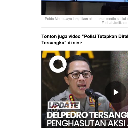
Polda Metro Jaya tampilkan akun-akun media sosial d
Fadilah/detikcom
Tonton juga video "Polisi Tetapkan Dire
Tersangka" di sini: