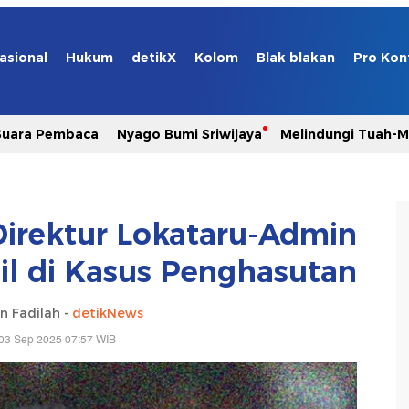
asional
Hukum
detikX
Kolom
Blak blakan
Pro Kon
Suara Pembaca
Nyago Bumi Sriwijaya
Melindungi Tuah-
irektur Lokataru-Admin
l di Kasus Penghasutan
n Fadilah -
detikNews
03 Sep 2025 07:57 WIB