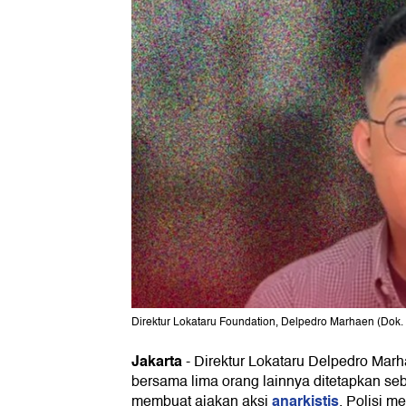
Direktur Lokataru Foundation, Delpedro Marhaen (Dok.
Jakarta
-
Direktur Lokataru Delpedro Ma
bersama lima orang lainnya ditetapkan se
anarkistis
membuat ajakan aksi
. Polisi 