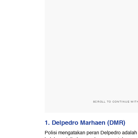
SCROLL TO CONTINUE WIT
1.⁠ ⁠Delpedro Marhaen (DMR)
Polisi mengatakan peran Delpedro adala