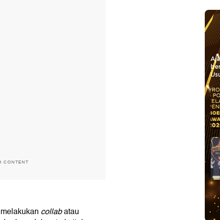
Aj
be
Usu
H CONTENT
h melakukan
collab
atau