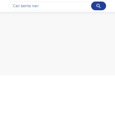
Cancel
Yang sedang ramai dicari
#1
gempa hari ini
#2
gempa
#3
prabowo
#4
iran
#5
demo
Promoted
Terakhir yang dicari
Loading...