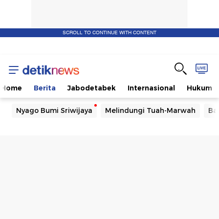
SCROLL TO CONTINUE WITH CONTENT
Home
Berita
Jabodetabek
Internasional
Hukum
Nyago Bumi Sriwijaya
Melindungi Tuah-Marwah
Ba