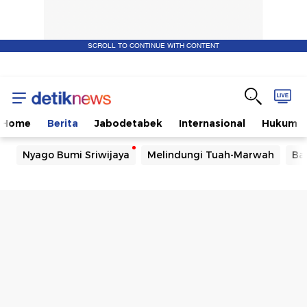
SCROLL TO CONTINUE WITH CONTENT
Home
Berita
Jabodetabek
Internasional
Hukum
Nyago Bumi Sriwijaya
Melindungi Tuah-Marwah
Ba