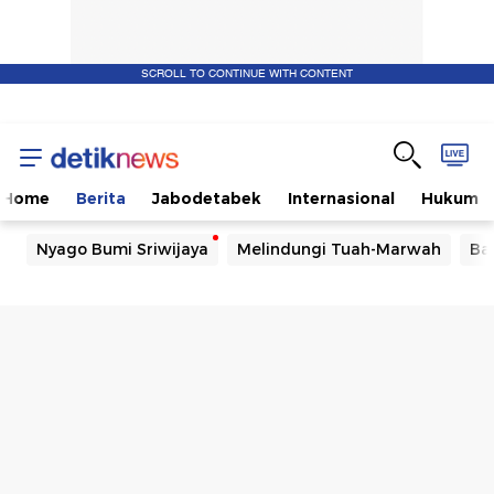
SCROLL TO CONTINUE WITH CONTENT
Home
Berita
Jabodetabek
Internasional
Hukum
Nyago Bumi Sriwijaya
Melindungi Tuah-Marwah
Ba