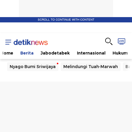
SCROLL TO CONTINUE WITH CONTENT
Home
Berita
Jabodetabek
Internasional
Hukum
Nyago Bumi Sriwijaya
Melindungi Tuah-Marwah
Ba