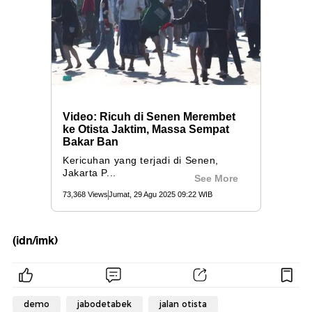
(idn/imk)
demo
jabodetabek
jalan otista