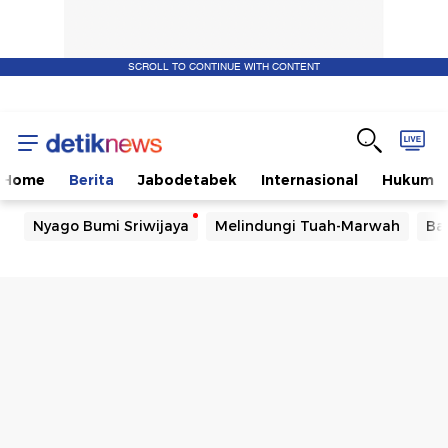
SCROLL TO CONTINUE WITH CONTENT
Home
Berita
Jabodetabek
Internasional
Hukum
Nyago Bumi Sriwijaya
Melindungi Tuah-Marwah
Ba