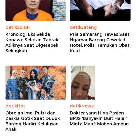
detikSulsel
detikJateng
Kronologi Eks Sekda
Pria Semarang Tewas Saat
Konawe Selatan Tabrak
Ngamar Bareng Cewek di
Adiknya Saat Digerebek
Hotel, Polisi Temukan Obat
Selingkuh
Kuat
detikHot
detikNews
Obrolan Imel Putri dan
Dokter yang Hina Pasien
Zaskia Gotik Saat Duduk
BPJS 'Banyakin Duit Halal'
Bareng Hadiri Kelulusan
Minta Maaf: Mohon Ampun
Anak