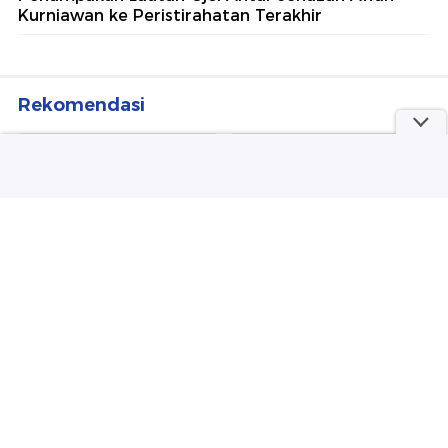
Kurniawan ke Peristirahatan Terakhir
Rekomendasi
detikSulsel
detikInet
Kronologi Eks Sekda
Belum Reda Kasus Nakes
Konawe Selatan Tabrak
Nirempati, Postingan 'BPJS
Adiknya Saat Digerebek
Cuma 1%' Bikin Murka
Selingkuh