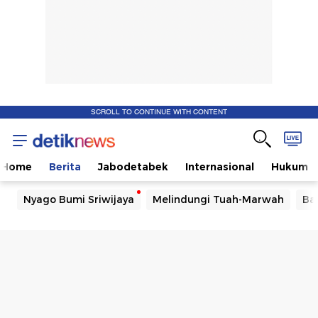
SCROLL TO CONTINUE WITH CONTENT
Home
Berita
Jabodetabek
Internasional
Hukum
Nyago Bumi Sriwijaya
Melindungi Tuah-Marwah
Ba