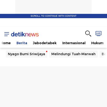
SCROLL TO CONTINUE WITH CONTENT
Home
Berita
Jabodetabek
Internasional
Hukum
Nyago Bumi Sriwijaya
Melindungi Tuah-Marwah
Ba