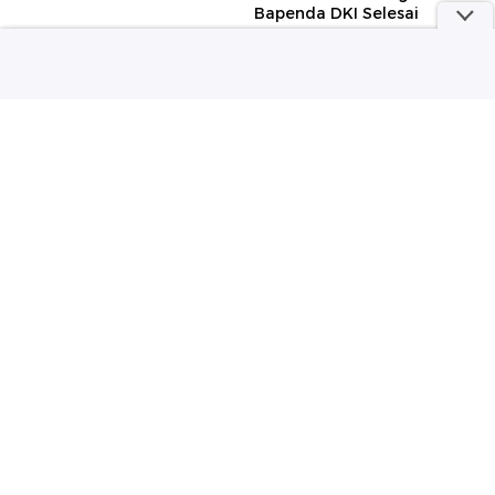
Bapenda DKI Selesai
detikSport
Wolipop
Hasil Practice MotoGP
Foto: Gaya Agnez Mo
Inggris 2026: Bezzecchi
Debut Film Hollywood
Tercepat
Reacher Bareng Anggun C.
Sasmi
Selengkapnya
Berita detikcom Lainnya