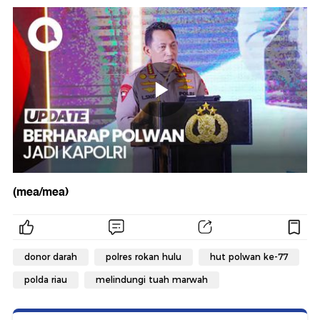
(mea/mea)
donor darah
polres rokan hulu
hut polwan ke-77
polda riau
melindungi tuah marwah