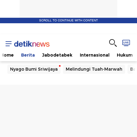
SCROLL TO CONTINUE WITH CONTENT
Home
Berita
Jabodetabek
Internasional
Hukum
Nyago Bumi Sriwijaya
Melindungi Tuah-Marwah
Ba