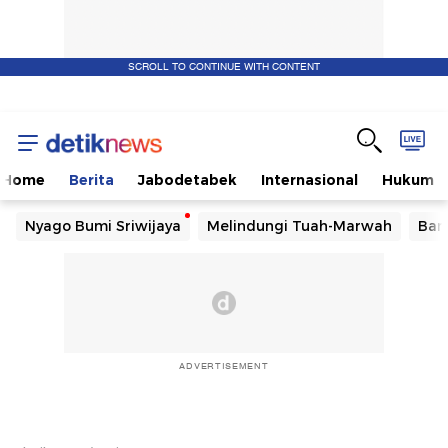
SCROLL TO CONTINUE WITH CONTENT
Home
Berita
Jabodetabek
Internasional
Hukum
Nyago Bumi Sriwijaya
Melindungi Tuah-Marwah
Ban
ADVERTISEMENT