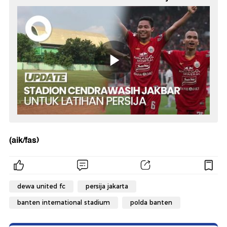
(aik/fas)
dewa united fc
persija jakarta
banten international stadium
polda banten