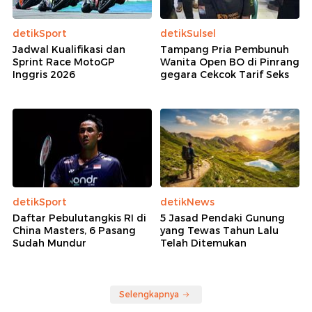
detikSport
detikSulsel
Jadwal Kualifikasi dan
Tampang Pria Pembunuh
Sprint Race MotoGP
Wanita Open BO di Pinrang
Inggris 2026
gegara Cekcok Tarif Seks
detikSport
detikNews
Daftar Pebulutangkis RI di
5 Jasad Pendaki Gunung
China Masters, 6 Pasang
yang Tewas Tahun Lalu
Sudah Mundur
Telah Ditemukan
Selengkapnya