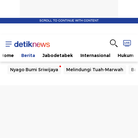
SCROLL TO CONTINUE WITH CONTENT
Home
Berita
Jabodetabek
Internasional
Hukum
Nyago Bumi Sriwijaya
Melindungi Tuah-Marwah
Ba