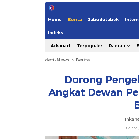
Home
Berita
Jabodetabek
Intern
Indeks
Adsmart
Terpopuler
Daerah
detikNews
Berita
Dorong Pengel
Angkat Dewan P
Inkana
Selasa,