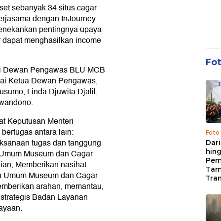
et sebanyak 34 situs cagar
erjasama dengan InJourney
enekankan pentingnya upaya
r dapat menghasilkan income
Fo
gai Dewan Pengawas BLU MCB
gai Ketua Dewan Pengawas,
usumo, Linda Djuwita Djalil,
iwandono.
at Keputusan Menteri
ertugas antara lain:
Foto
ksanaan tugas dan tanggung
Dari
hing
n Umum Museum dan Cagar
Pem
an, Memberikan nasihat
Tam
an Umum Museum dan Cagar
Tran
mberikan arahan, memantau,
strategis Badan Layanan
ayaan.