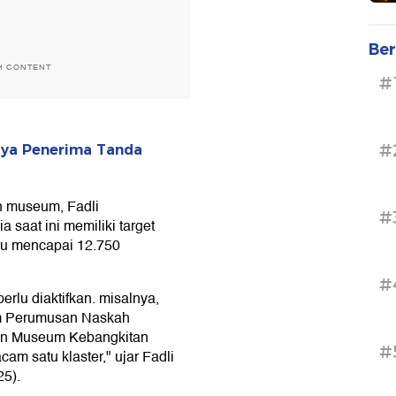
Ber
H CONTENT
#
#
ya Penerima Tanda
n museum, Fadli
#
saat ini memiliki target
ru mencapai 12.750
#
lu diaktifkan. misalnya,
m Perumusan Naskah
n Museum Kebangkitan
#
am satu klaster," ujar Fadli
25).