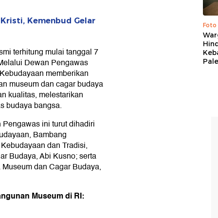
Kristi, Kemenbud Gelar
Foto
War
Hind
i terhitung mulai tanggal 7
Keb
. Melalui Dewan Pengawas
Pal
 Kebudayaan memberikan
an museum dan cagar budaya
an kualitas, melestarikan
as budaya bangsa.
engawas ini turut dihadiri
ebudayaan, Bambang
 Kebudayaan dan Tradisi,
 Budaya, Abi Kusno; serta
ha Museum dan Cagar Budaya,
bangunan Museum di RI: