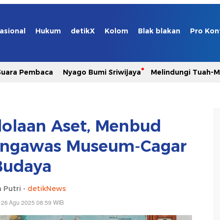
asional
Hukum
detikX
Kolom
Blak blakan
Pro Kon
Suara Pembaca
Nyago Bumi Sriwijaya
Melindungi Tuah-
olaan Aset, Menbud
engawas Museum-Cagar
Budaya
 Putri -
detikNews
 26 Agu 2025 08:59 WIB