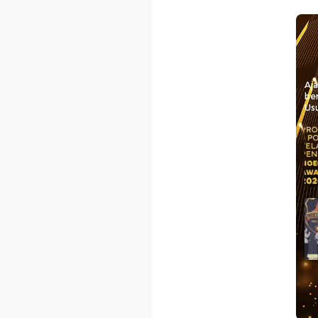
Aj
be
Usu