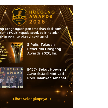
ang penghargaan persembahan detikcom
rsama POLRI kepada sosok polisi teladan.
lkan polisi teladan di sekitarmu!
5 Polisi Teladan
Penerima Hoegeng
Awards 2026, Ini
Kategori dan Kiprahnya
IM57+ Sebut Hoegeng
Awards Jadi Motivasi
Polri Jalankan Amanat
Konstitusi
Lihat Selengkapnya