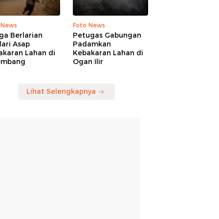
 News
Foto News
ga Berlarian
Petugas Gabungan
ari Asap
Padamkan
akaran Lahan di
Kebakaran Lahan di
embang
Ogan Ilir
Lihat Selengkapnya