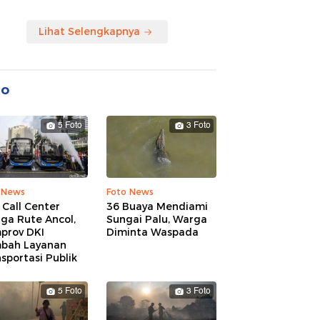
Lihat Selengkapnya
to
5 Foto
3 Foto
 News
Foto News
 Call Center
36 Buaya Mendiami
ga Rute Ancol,
Sungai Palu, Warga
prov DKI
Diminta Waspada
bah Layanan
sportasi Publik
5 Foto
3 Foto