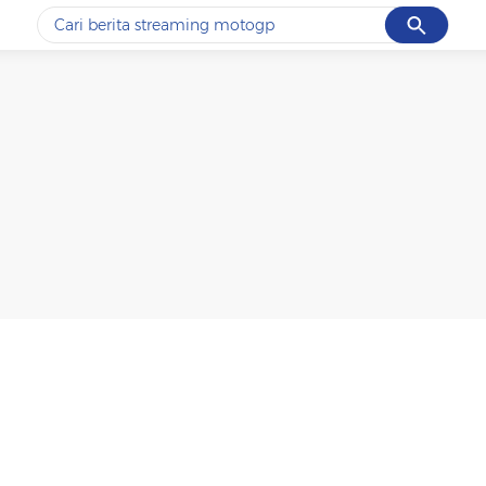
Cancel
Yang sedang ramai dicari
#1
ketik
#2
bromo
#3
streaming motogp
#4
prabowo
#5
data live draw sgp
Promoted
Terakhir yang dicari
Loading...