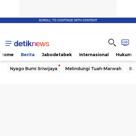
SCROLL TO CONTINUE WITH CONTENT
Home
Berita
Jabodetabek
Internasional
Hukum
Nyago Bumi Sriwijaya
Melindungi Tuah-Marwah
Ba