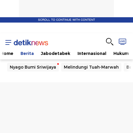
SCROLL TO CONTINUE WITH CONTENT
Home
Berita
Jabodetabek
Internasional
Hukum
Nyago Bumi Sriwijaya
Melindungi Tuah-Marwah
Ba