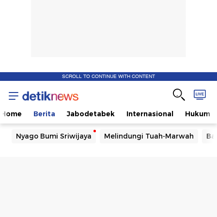
SCROLL TO CONTINUE WITH CONTENT
Home
Berita
Jabodetabek
Internasional
Hukum
Nyago Bumi Sriwijaya
Melindungi Tuah-Marwah
Ba