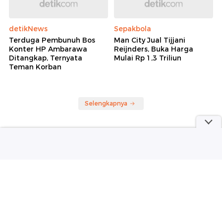
detikNews
Sepakbola
Terduga Pembunuh Bos
Man City Jual Tijjani
Konter HP Ambarawa
Reijnders, Buka Harga
Ditangkap, Ternyata
Mulai Rp 1,3 Triliun
Teman Korban
Selengkapnya
Berita detikcom Lainnya
Ilhan Fandi Cetak Gol, Singapura Vs
Indonesia 1-1
Sepakbola