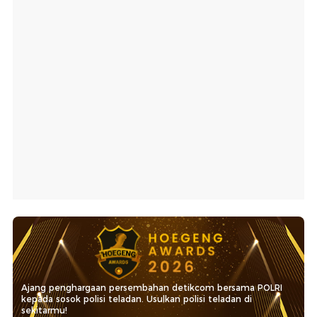
Ajang penghargaan persembahan detikcom bersama POLRI
kepada sosok polisi teladan. Usulkan polisi teladan di
sekitarmu!