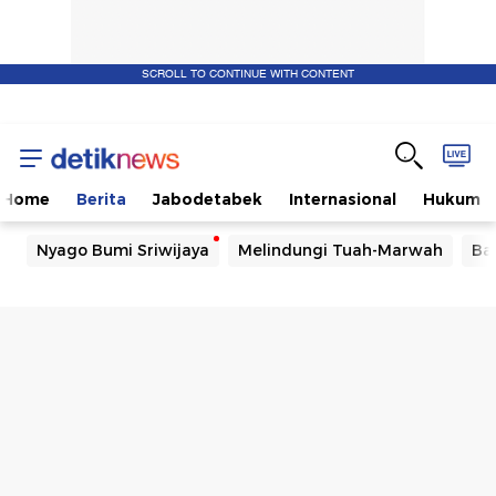
SCROLL TO CONTINUE WITH CONTENT
Home
Berita
Jabodetabek
Internasional
Hukum
Nyago Bumi Sriwijaya
Melindungi Tuah-Marwah
Ba