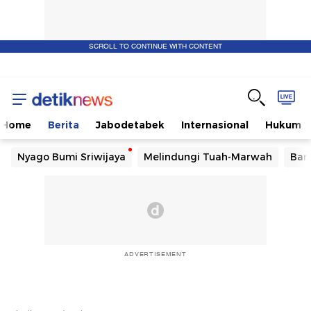
SCROLL TO CONTINUE WITH CONTENT
Home
Berita
Jabodetabek
Internasional
Hukum
Nyago Bumi Sriwijaya
Melindungi Tuah-Marwah
Ban
ADVERTISEMENT