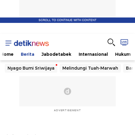
SCROLL TO CONTINUE WITH CONTENT
Home
Berita
Jabodetabek
Internasional
Hukum
Nyago Bumi Sriwijaya
Melindungi Tuah-Marwah
Ban
ADVERTISEMENT