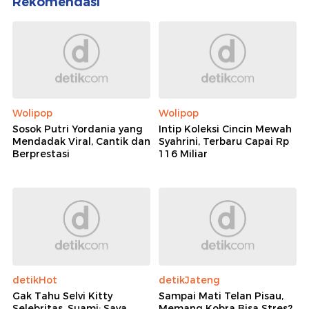
Rekomendasi
Wolipop
Wolipop
Sosok Putri Yordania yang
Intip Koleksi Cincin Mewah
Mendadak Viral, Cantik dan
Syahrini, Terbaru Capai Rp
Berprestasi
116 Miliar
detikHot
detikJateng
Gak Tahu Selvi Kitty
Sampai Mati Telan Pisau,
Selebritas, Suami: Saya
Memang Kobra Bisa Stres?