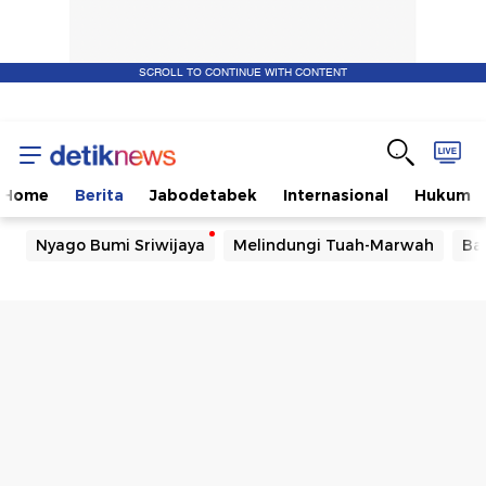
SCROLL TO CONTINUE WITH CONTENT
Home
Berita
Jabodetabek
Internasional
Hukum
Nyago Bumi Sriwijaya
Melindungi Tuah-Marwah
Ba