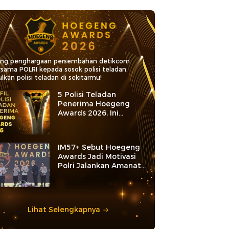
ang penghargaan persembahan detikcom
rsama POLRI kepada sosok polisi teladan.
lkan polisi teladan di sekitarmu!
5 Polisi Teladan
Penerima Hoegeng
Awards 2026, Ini
Kategori dan Kiprahnya
IM57+ Sebut Hoegeng
Awards Jadi Motivasi
Polri Jalankan Amanat
Konstitusi
Lihat Selengkapnya