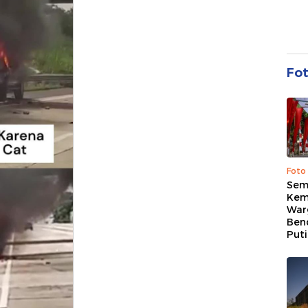
Fo
Foto
Sem
Kem
War
Ben
Put