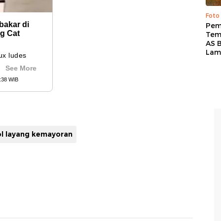
Foto
Pem
Tem
AS B
Lam
ol layang kemayoran