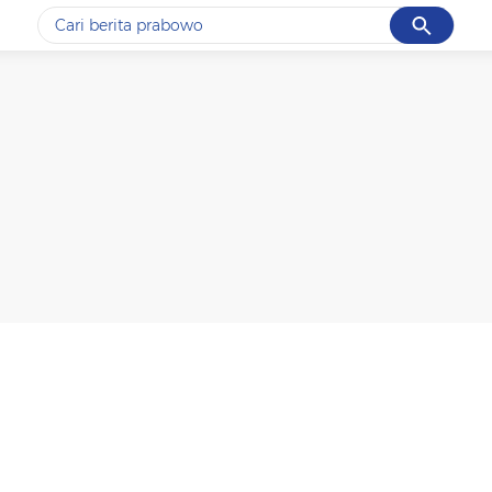
Cancel
Yang sedang ramai dicari
#1
data live draw sgp
#2
gempa hari ini
#3
prabowo
#4
iran
#5
demo
Promoted
Terakhir yang dicari
Loading...