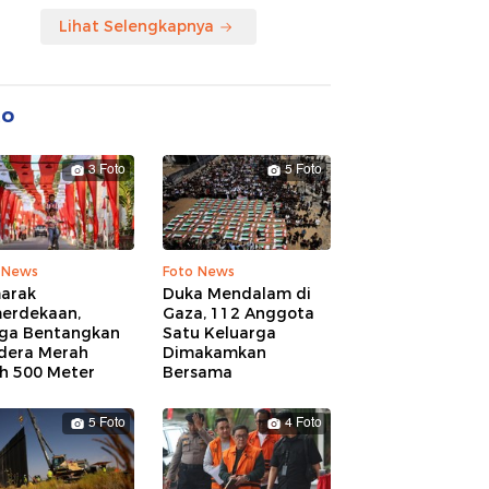
Lihat Selengkapnya
to
3 Foto
5 Foto
 News
Foto News
arak
Duka Mendalam di
erdekaan,
Gaza, 112 Anggota
ga Bentangkan
Satu Keluarga
dera Merah
Dimakamkan
ih 500 Meter
Bersama
5 Foto
4 Foto