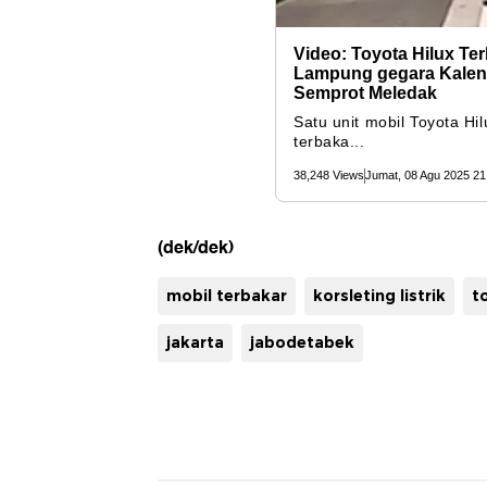
(dek/dek)
mobil terbakar
korsleting listrik
t
jakarta
jabodetabek