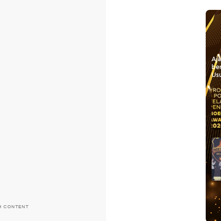
Aj
be
Usu
H CONTENT