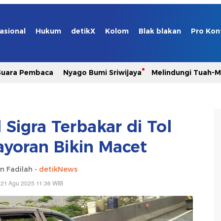
asional
Hukum
detikX
Kolom
Blak blakan
Pro Kon
Suara Pembaca
Nyago Bumi Sriwijaya
Melindungi Tuah-
Sigra Terbakar di Tol
yoran Bikin Macet
n Fadilah -
detikNews
 21 Agu 2025 11:36 WIB