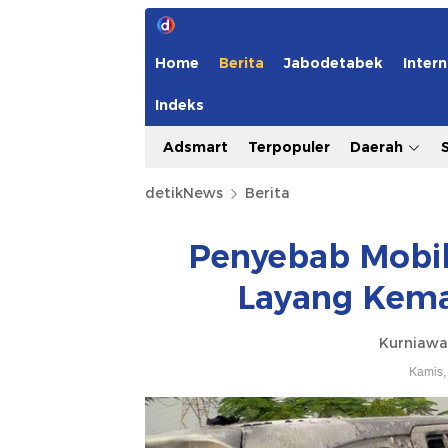
Home
Berita
Jabodetabek
Intern
Indeks
Adsmart
Terpopuler
Daerah
detikNews
Berita
Penyebab Mobil 
Layang Kema
Kurniawa
Kamis,