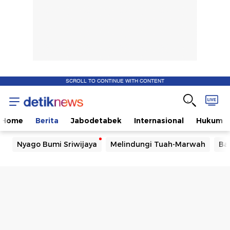
SCROLL TO CONTINUE WITH CONTENT
Home
Berita
Jabodetabek
Internasional
Hukum
Nyago Bumi Sriwijaya
Melindungi Tuah-Marwah
Ba