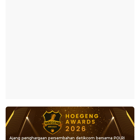
Ajang penghargaan persembahan detikcom bersama POLRI