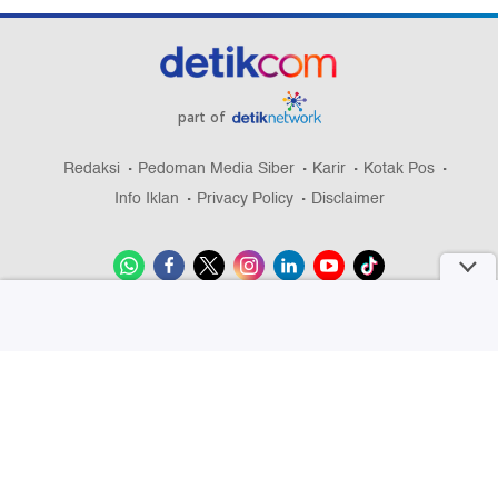
part of
Redaksi
Pedoman Media Siber
Karir
Kotak Pos
Info Iklan
Privacy Policy
Disclaimer
Download aplikasi detikcom
Copyright @ 2026 detikcom, All right reserved