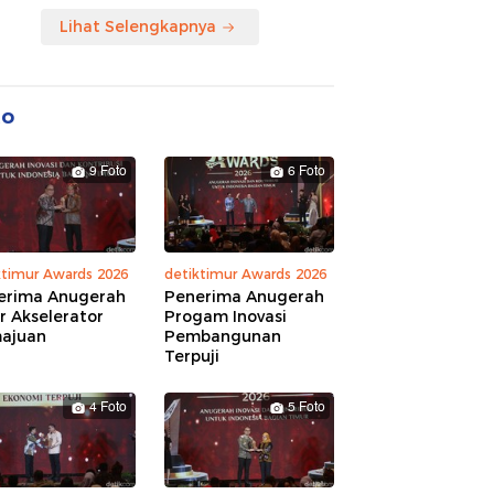
Lihat Selengkapnya
to
9 Foto
6 Foto
ktimur Awards 2026
detiktimur Awards 2026
erima Anugerah
Penerima Anugerah
r Akselerator
Progam Inovasi
ajuan
Pembangunan
Terpuji
4 Foto
5 Foto