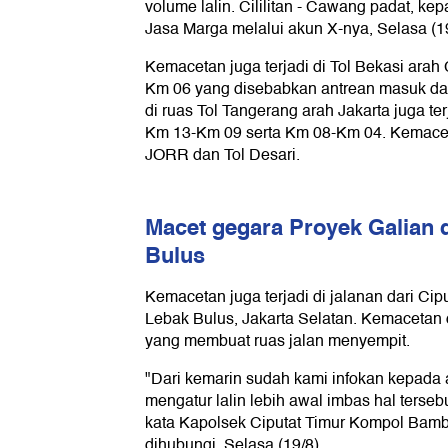
volume lalin. Cililitan - Cawang padat, kep
Jasa Marga melalui akun X-nya, Selasa (19
Kemacetan juga terjadi di Tol Bekasi ara
Km 06 yang disebabkan antrean masuk dan
di ruas Tol Tangerang arah Jakarta juga te
Km 13-Km 09 serta Km 08-Km 04. Kemacetan
JORR dan Tol Desari.
Macet gegara Proyek Galian d
Bulus
Kemacetan juga terjadi di jalanan dari Cip
Lebak Bulus, Jakarta Selatan. Kemacetan d
yang membuat ruas jalan menyempit.
"Dari kemarin sudah kami infokan kepada 
mengatur lalin lebih awal imbas hal tersebu
kata Kapolsek Ciputat Timur Kompol Bamb
dihubungi, Selasa (19/8).