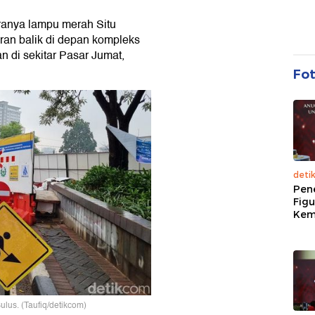
taranya lampu merah Situ
ran balik di depan kompleks
 di sekitar Pasar Jumat,
Fo
deti
Pen
Figu
Kem
ulus. (Taufiq/detikcom)