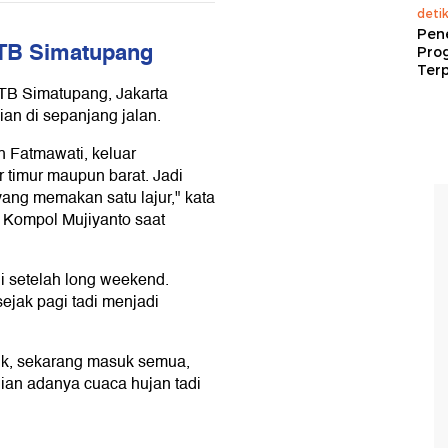
deti
Pen
n TB Simatupang
Pro
Terp
n TB Simatupang, Jakarta
an di sepanjang jalan.
h Fatmawati, keluar
r timur maupun barat. Jadi
ang memakan satu lajur," kata
n Kompol Mujiyanto saat
i setelah long weekend.
sejak pagi tadi menjadi
uk, sekarang masuk semua,
ian adanya cuaca hujan tadi