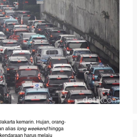
akarta kemarin. Hujan, orang-
an alias
long weekend
hingga
 kendaraan harus melaju