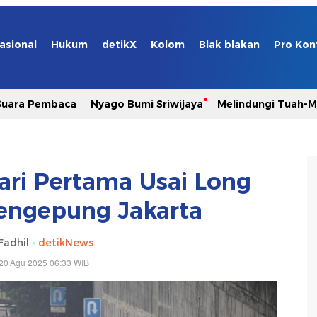
asional
Hukum
detikX
Kolom
Blak blakan
Pro Kon
Suara Pembaca
Nyago Bumi Sriwijaya
Melindungi Tuah-
ari Pertama Usai Long
ngepung Jakarta
Fadhil -
detikNews
20 Agu 2025 06:33 WIB