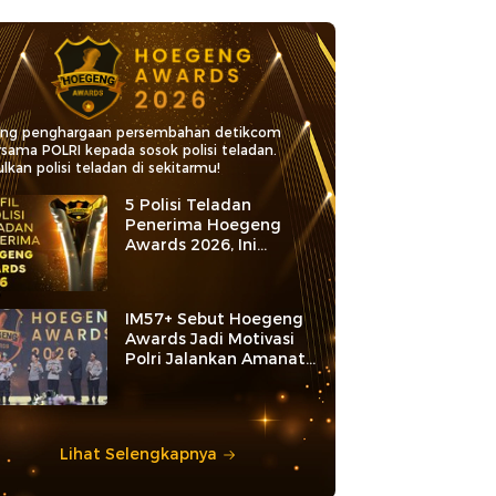
ang penghargaan persembahan detikcom
rsama POLRI kepada sosok polisi teladan.
lkan polisi teladan di sekitarmu!
5 Polisi Teladan
Penerima Hoegeng
Awards 2026, Ini
Kategori dan Kiprahnya
IM57+ Sebut Hoegeng
Awards Jadi Motivasi
Polri Jalankan Amanat
Konstitusi
Lihat Selengkapnya