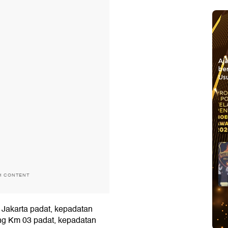
Aj
be
Usu
H CONTENT
 Jakarta padat, kepadatan
ang Km 03 padat, kepadatan