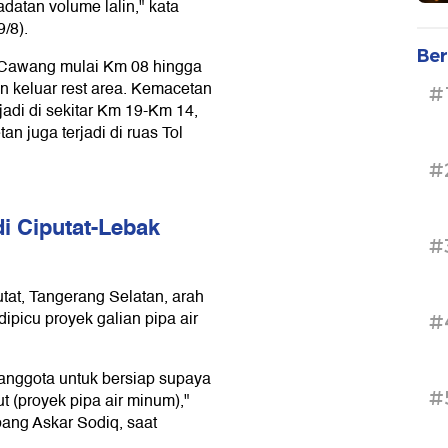
adatan volume lalin," kata
/8).
Ber
h Cawang mulai Km 08 hingga
 keluar rest area. Kemacetan
#
rjadi di sekitar Km 19-Km 14,
 juga terjadi di ruas Tol
#
i Ciputat-Lebak
#
utat, Tangerang Selatan, arah
ipicu proyek galian pipa air
#
anggota untuk bersiap supaya
#
t (proyek pipa air minum),"
ang Askar Sodiq, saat