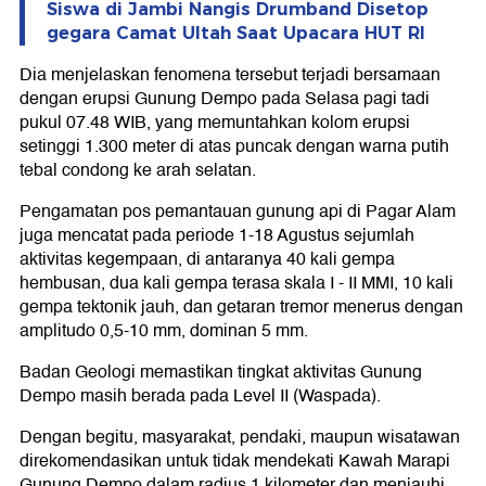
Siswa di Jambi Nangis Drumband Disetop
gegara Camat Ultah Saat Upacara HUT RI
Dia menjelaskan fenomena tersebut terjadi bersamaan
dengan erupsi Gunung Dempo pada Selasa pagi tadi
pukul 07.48 WIB, yang memuntahkan kolom erupsi
setinggi 1.300 meter di atas puncak dengan warna putih
tebal condong ke arah selatan.
Pengamatan pos pemantauan gunung api di Pagar Alam
juga mencatat pada periode 1‒18 Agustus sejumlah
aktivitas kegempaan, di antaranya 40 kali gempa
hembusan, dua kali gempa terasa skala I - II MMI, 10 kali
gempa tektonik jauh, dan getaran tremor menerus dengan
amplitudo 0,5-10 mm, dominan 5 mm.
Badan Geologi memastikan tingkat aktivitas Gunung
Dempo masih berada pada Level II (Waspada).
Dengan begitu, masyarakat, pendaki, maupun wisatawan
direkomendasikan untuk tidak mendekati Kawah Marapi
Gunung Dempo dalam radius 1 kilometer dan menjauhi