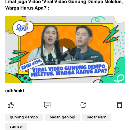
Lihat juga Video 'Viral Video Gunung Dempo Meletus,
Warga Harus Apa?':
(idh/imk)
gunung dempo
badan geologi
pagar alam
sumsel