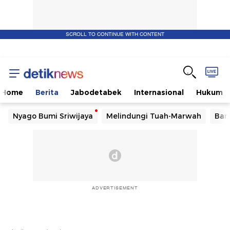
SCROLL TO CONTINUE WITH CONTENT
Home
Berita
Jabodetabek
Internasional
Hukum
Nyago Bumi Sriwijaya
Melindungi Tuah-Marwah
Ban
ADVERTISEMENT