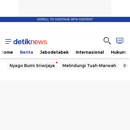
SCROLL TO CONTINUE WITH CONTENT
Home
Berita
Jabodetabek
Internasional
Hukum
Nyago Bumi Sriwijaya
Melindungi Tuah-Marwah
Ba