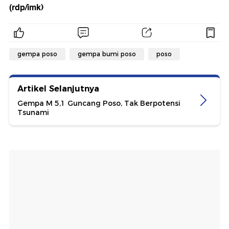
(rdp/imk)
gempa poso
gempa bumi poso
poso
Artikel Selanjutnya
Gempa M 5,1 Guncang Poso, Tak Berpotensi
Tsunami