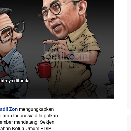
adli Zon
mengungkapkan
ejarah Indonesia ditargetkan
vember mendatang. Sekjen
arahan Ketua Umum PDIP