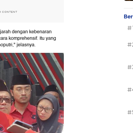
H CONTENT
Ber
#
ejarah dengan kebenaran
cara komprehensif. Itu yang
#
putri," jelasnya.
#
#
#