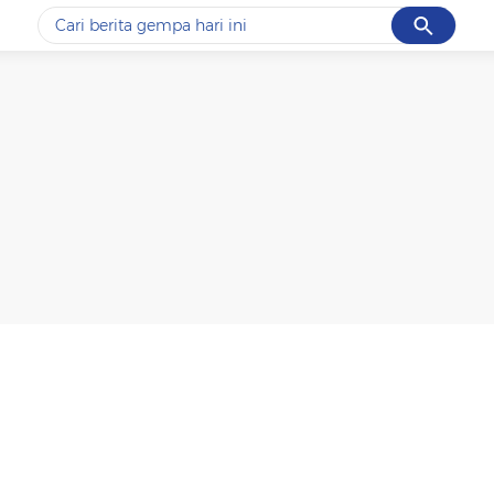
Cancel
Yang sedang ramai dicari
#1
data live draw sgp
#2
kebakaran
#3
prabowo
#4
iran
#5
gempa hari ini
Promoted
Terakhir yang dicari
Loading...