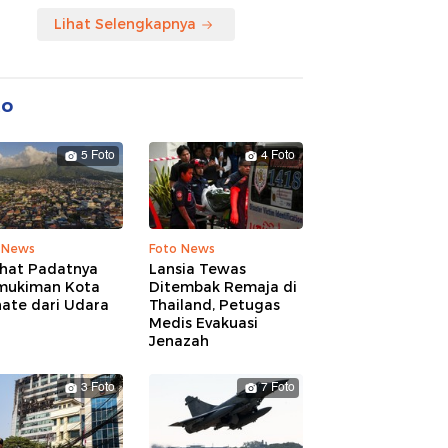
Lihat Selengkapnya
to
5 Foto
4 Foto
 News
Foto News
ihat Padatnya
Lansia Tewas
mukiman Kota
Ditembak Remaja di
nate dari Udara
Thailand, Petugas
Medis Evakuasi
Jenazah
3 Foto
7 Foto