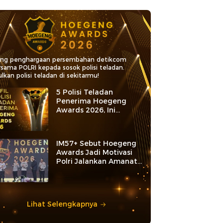
ang penghargaan persembahan detikcom
rsama POLRI kepada sosok polisi teladan.
lkan polisi teladan di sekitarmu!
5 Polisi Teladan
Penerima Hoegeng
Awards 2026, Ini
Kategori dan Kiprahnya
IM57+ Sebut Hoegeng
Awards Jadi Motivasi
Polri Jalankan Amanat
Konstitusi
Lihat Selengkapnya