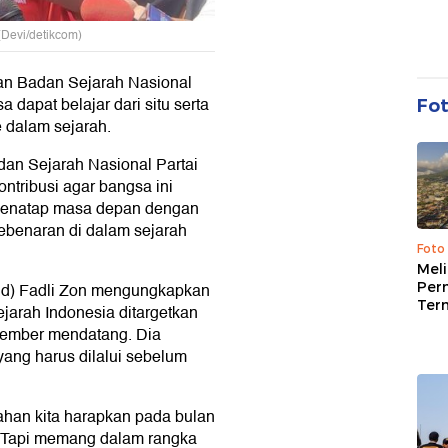
(Devi/detikcom)
an Badan Sejarah Nasional
 dapat belajar dari situ serta
Fo
 dalam sejarah.
dan Sejarah Nasional Partai
tribusi agar bangsa ini
 menatap masa depan dengan
kebenaran di dalam sejarah
Foto
Mel
Per
d) Fadli Zon mengungkapkan
Ter
ejarah Indonesia ditargetkan
vember mendatang. Dia
ang harus dilalui sebelum
ahan kita harapkan pada bulan
. Tapi memang dalam rangka