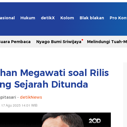
asional
Hukum
detikX
Kolom
Blak blakan
Pro Kon
Suara Pembaca
Nyago Bumi Sriwijaya
Melindungi Tuah-
han Megawati soal Rilis
ang Sejarah Ditunda
pitasari -
detikNews
 17 Agu 2025 14:01 WIB