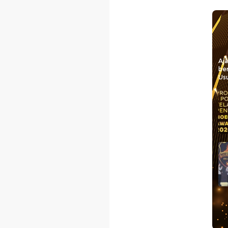
Aj
be
Usu