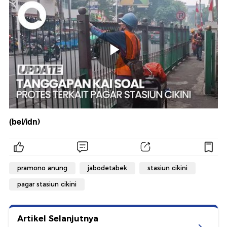
(bel/idn)
pramono anung
jabodetabek
stasiun cikini
pagar stasiun cikini
Artikel Selanjutnya