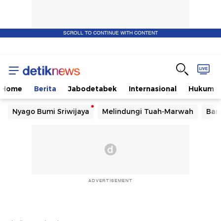
SCROLL TO CONTINUE WITH CONTENT
Home
Berita
Jabodetabek
Internasional
Hukum
Nyago Bumi Sriwijaya
Melindungi Tuah-Marwah
Ban
ADVERTISEMENT