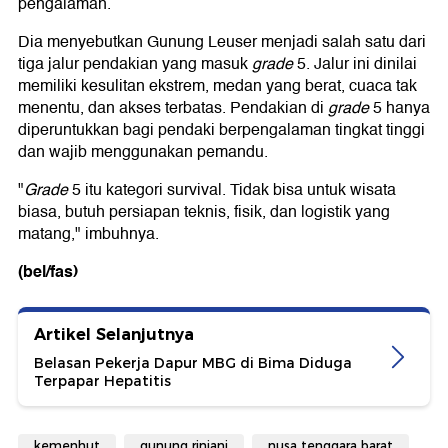
pengalaman.
Dia menyebutkan Gunung Leuser menjadi salah satu dari
tiga jalur pendakian yang masuk
grade
5. Jalur ini dinilai
memiliki kesulitan ekstrem, medan yang berat, cuaca tak
menentu, dan akses terbatas. Pendakian di
grade
5 hanya
diperuntukkan bagi pendaki berpengalaman tingkat tinggi
dan wajib menggunakan pemandu.
"
Grade
5 itu kategori survival. Tidak bisa untuk wisata
biasa, butuh persiapan teknis, fisik, dan logistik yang
matang," imbuhnya.
(bel/fas)
Artikel Selanjutnya
Belasan Pekerja Dapur MBG di Bima Diduga
Terpapar Hepatitis
kemenhut
gunung rinjani
nusa tenggara barat