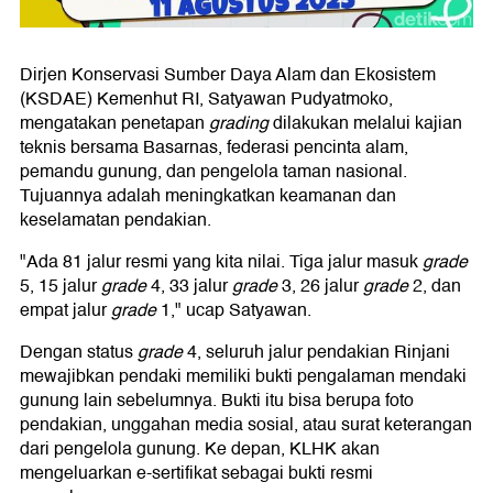
Dirjen Konservasi Sumber Daya Alam dan Ekosistem
(KSDAE) Kemenhut RI, Satyawan Pudyatmoko,
mengatakan penetapan
grading
dilakukan melalui kajian
teknis bersama Basarnas, federasi pencinta alam,
pemandu gunung, dan pengelola taman nasional.
Tujuannya adalah meningkatkan keamanan dan
keselamatan pendakian.
"Ada 81 jalur resmi yang kita nilai. Tiga jalur masuk
grade
5, 15 jalur
grade
4, 33 jalur
grade
3, 26 jalur
grade
2, dan
empat jalur
grade
1," ucap Satyawan.
Dengan status
grade
4, seluruh jalur pendakian Rinjani
mewajibkan pendaki memiliki bukti pengalaman mendaki
gunung lain sebelumnya. Bukti itu bisa berupa foto
pendakian, unggahan media sosial, atau surat keterangan
dari pengelola gunung. Ke depan, KLHK akan
mengeluarkan e-sertifikat sebagai bukti resmi