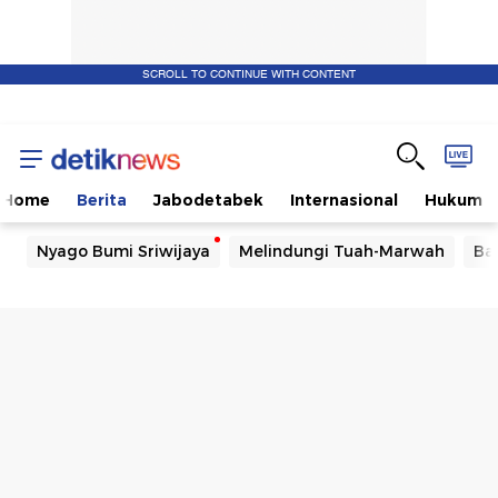
SCROLL TO CONTINUE WITH CONTENT
Home
Berita
Jabodetabek
Internasional
Hukum
Nyago Bumi Sriwijaya
Melindungi Tuah-Marwah
Ba